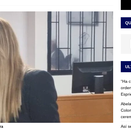
 detrás de la banda presidencial que portará Abelardo De La
el arte de un sastre colombiano reconocido en el mundo
LO
QU
UL
“Ha c
orden
Espri
Abela
Colom
cerem
Así s
ra