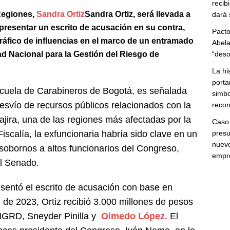
recib
 Regiones,
Sandra Ortiz
Sandra Ortiz, será llevada a
dará 
de presentar un escrito de acusación en su contra,
Pacto
 tráfico de influencias en el marco de un entramado
Abela
“deso
ad Nacional para la Gestión del Riesgo de
La hi
porta
scuela de Carabineros de Bogotá, es señalada
simbo
desvío de recursos públicos relacionados con la
recon
ira, una de las regiones más afectadas por la
Caso 
presu
scalía, la exfuncionaria habría sido clave en un
nuevo
obornos a altos funcionarios del Congreso,
empre
el Senado.
esentó el escrito de acusación con base en
 de 2023, Ortiz recibió 3.000 millones de pesos
UNGRD, Sneyder Pinilla y
Olmedo López
. El