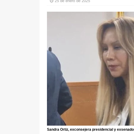
25 de enero de 2025
[ 6 de agosto de 2026 ]
La historia
Espriella: tradición, simbolismo y 
ÚLTIMO
Sandra Ortiz, exconsejera presidencial y exsenado