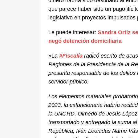
dinero habría sido destinado al ent
que parece haber sido un pago ilícit
legislativo en proyectos impulsados 
Le puede interesar:
Sandra Ortiz se
negó detención domiciliaria
«L
a
#Fiscalía
radicó escrito de acus
Regiones de la Presidencia de la Re
presunta responsable de los delitos d
servidor público.
Los elementos materiales probatori
2023, la exfuncionaria habría recibi
la UNGRD, Olmedo de Jesús López Ma
transportado y entregado la suma al
República, Iván Leonidas Name Vásq