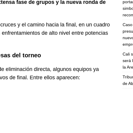
xtensa fase de grupos y la nueva ronda de
porta
simbo
recon
 cruces y el camino hacia la final, en un cuadro
Caso 
presu
 enfrentamientos de alto nivel entre potencias
nuevo
empre
Cali 
esas del torneo
será 
la A
e eliminación directa, algunos equipos ya
Tribu
os de final. Entre ellos aparecen:
de Ab