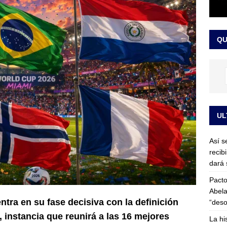
or vinculado al entramado empresarial
JUDICIALES
sta para la posesión presidencial: así será la investidura de Abelardo
QU
LO ÚLTIMO
UL
Así s
recib
dará 
Pacto
Abela
ntra en su fase decisiva con la definición
“deso
, instancia que reunirá a las 16 mejores
La hi