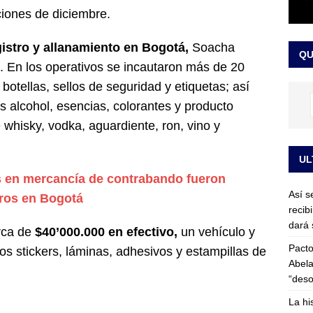
ciones de diciembre.
or vinculado al entramado empresarial
JUDICIALES
sta para la posesión presidencial: así será la investidura de Abelardo
gistro y allanamiento en Bogotá,
Soacha
QU
LO ÚLTIMO
. En los operativos se incautaron más de 20
otellas, sellos de seguridad y etiquetas; así
s alcohol, esencias, colorantes y producto
 whisky, vodka, aguardiente, ron, vino y
UL
s en mercancía de contrabando fueron
Así s
eros en Bogotá
recib
dará 
rca de
$40’000.000 en efectivo,
un vehículo y
Pacto
los stickers, láminas, adhesivos y estampillas de
Abela
“deso
La hi