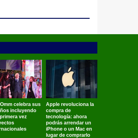
BOmm celebra sus
Apple revoluciona la
años incluyendo
compra de
 primera vez
tecnología: ahora
yectos
podrás arrendar un
ernacionales
iPhone o un Mac en
lugar de comprarlo