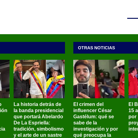
OTRAS NOTICIAS
o
La historia detrás de
El crimen del
El 
sión
la banda presidencial
influencer César
15 
que portará Abelardo
Gastélum: qué se
por
De La Espriella:
sabe de la
pro
ia
tradición, simbolismo
investigación y por
int
y el arte de un sastre
qué preocupa la