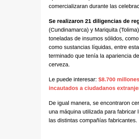
comercializaran durante las celebra
pone bajo la lupa a nuevo proveed
[ 6 de agosto de 2026 ]
Cali se ali
Se realizaron 21 diligencias de re
De La Espriella en la Arena USC
(Cundinamarca) y Mariquita (Tolima)
toneladas de insumos sólidos, como b
como sustancias líquidas, entre esta
terminado que tenía la apariencia de
cerveza.
Le puede interesar:
$8.700 millone
incautados a ciudadanos extranj
De igual manera, se encontraron ce
una máquina utilizada para fabricar 
las distintas compañías fabricantes.