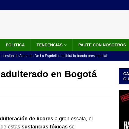
POLÍTICA
TENDENCIAS
PAUTE CON NOSOTROS
 posesión de Abelardo De La Espriella: recibirá la banda presidencial
iscurso en el Cantón Pichincha
LO ÚLTIMO
 adulterado en Bogotá
CA
rico no asistirá a la posesión de Abelardo de la Espriella y llama a
G
l Congreso
LO ÚLTIMO
 detrás de la banda presidencial que portará Abelardo De La
el arte de un sastre colombiano reconocido en el mundo
LO
dulteración de licores
a gran escala, el
ink: Fiscalía amplía investigación por presunto lavado de activos y
s de estas
sustancias tóxicas
se