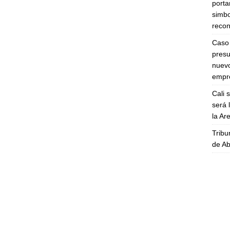
porta
simbo
recon
Caso 
presu
nuevo
empre
Cali 
será 
la A
Tribu
de Ab