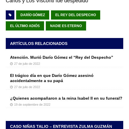
Carlos y Los Visconti fue despedido
DARÍO GÓMEZ
EL REY DEL DESPECHO
EL ÚLTIMO ADIÓS
NADIE ES ETERNO
ARTÍCULOS RELACIONADOS
Atención. Murió Darío Gómez el “Rey del Despecho”
27 de julio de 2022
El trágico día en que Darío Gómez asesinó
accidentalmente a su papá
27 de julio de 2022
¿Quienes acompañaron a la reina Isabel II en su funeral?
19 de septiembre de 2022
CASO NIÑAS TALIO – ENTREVISTA ZULMA GUZMÁN