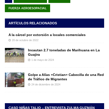
FUERZA AEROESOPACIAL
ARTÍCULOS RELACIONADOS
A la cárcel por extorsión a locales comerciales
20 de octubre de 2022
Incautan 2.7 toneladas de Marihuana en La
Guajira
1 de mayo de 2024
Golpe a Alías «Cristian» Cabecilla de una Red
de Tráfico de Migrantes
24 de diciembre de 2024
CASO NIÑAS TALIO – ENTREVISTA ZULMA GUZMÁN