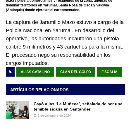
extorsiones a comerciantes y residentes de la zona; además de
dominar territorios en Yarumal, Santa Rosa de Osos y Valdivia
(Antioquia) donde ejercían el narcomenudeo.
La captura de Jaramillo Mazo estuvo a cargo de la
Policía Nacional en Yarumal. En desarrollo del
operativo, las autoridades incautaron una pistola
calibre 9 milímetros y 43 cartuchos para la misma.
El procesado negó su responsabilidad en los
cargos imputados.
ALIAS CATALINO
CLAN DEL GOLFO
FISCALÍA
ARTÍCULOS RELACIONADOS
Cayó alias ‘La Muñeca’, señalada de ser una
temible sicaria en Santander
2 de diciembre de 2024