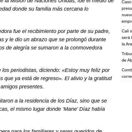
e la Misión de Naciones Unidas, fue el medio de
Caso 
presu
piedad donde su familia más cercana lo
nuevo
empre
ra fue el recibimiento por parte de su padre,
Cali 
será 
as y le dio un abrazo que se prolongó durante
la A
tos de alegría se sumaron a la conmovedora
Tribu
de Ab
 los periodistas, diciendo: «Estoy muy feliz por
Comba
corre
s que ya está de regreso». El alivio y la gratitud
y amigos presentes.
itaron a la residencia de los Díaz, sino que se
ncas, el mismo lugar donde ‘Mane’ Díaz había
pera para los familiares y seres queridos de