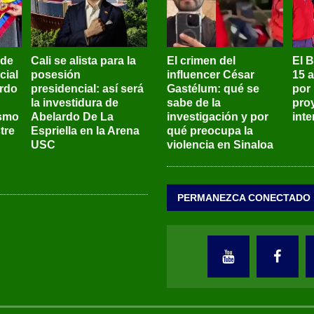
 de
Cali se alista para la
El crimen del
El 
cial
posesión
influencer César
15 
ardo
presidencial: así será
Gastélum: qué se
por
la investidura de
sabe de la
pro
ismo
Abelardo De La
investigación y por
int
tre
Espriella en la Arena
qué preocupa la
USC
violencia en Sinaloa
PERMANEZCA CONECTADO