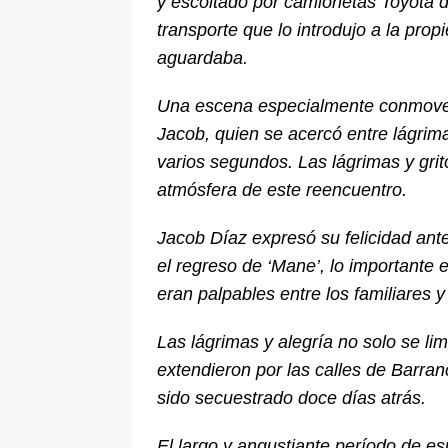
y escoltado por camionetas Toyota d
transporte que lo introdujo a la pro
aguardaba.
Una escena especialmente conmovedo
Jacob, quien se acercó entre lágrim
varios segundos. Las lágrimas y gri
atmósfera de este reencuentro.
Jacob Díaz expresó su felicidad ante
el regreso de ‘Mane’, lo importante e
eran palpables entre los familiares 
Las lágrimas y alegría no solo se lim
extendieron por las calles de Barra
sido secuestrado doce días atrás.
El largo y angustiante período de es