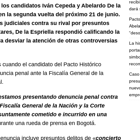
recib
 los candidatos Iván Cepeda y Abelardo De la
dará 
en la segunda vuelta del próximo 21 de junio.
Pacto
judiciales contra su rival por presuntos
Abela
ares, De la Espriella respondió calificando la
“deso
 desviar la atención de otras controversias
La hi
porta
simbo
recon
s cuando el candidato del Pacto Histórico
ncia penal ante la Fiscalía General de la
Caso 
presu
l.
nuevo
empre
estamos presentando denuncia penal contra
 Fiscalía General de la Nación y la Corte
esuntamente cometido e incurrido en una
rante una rueda de prensa en Bogotá.
denuncia incluye presuntos delitos de «
concierto