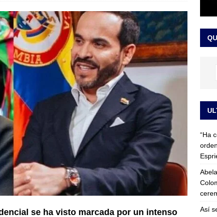
 detrás de la banda presidencial que portará Abelardo De La
el arte de un sastre colombiano reconocido en el mundo
LO
QU
UL
“Ha c
orden
Espri
Abela
Colom
cerem
Así s
idencial se ha visto marcada por un intenso