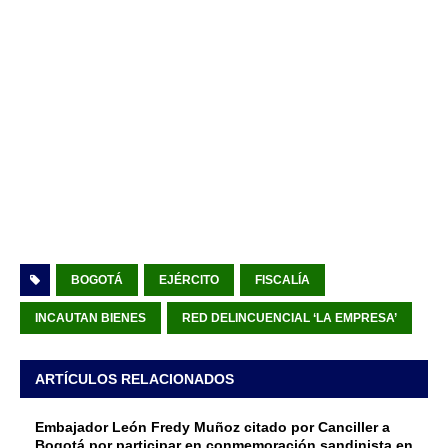
BOGOTÁ
EJÉRCITO
FISCALÍA
INCAUTAN BIENES
RED DELINCUENCIAL ‘LA EMPRESA’
ARTÍCULOS RELACIONADOS
Embajador León Fredy Muñoz citado por Canciller a
Bogotá por participar en conmemoración sandinista en