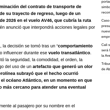
porta
rminación del contrato de transporte de
simbo
recon
de su trayecto de regreso, luego de un
de 2026 en el vuelo AV46, que cubría la ruta
Caso 
presu
n anunció que interpondrá acciones legales por
nuevo
empre
Cali 
la decisión se tomó tras un “
comportamiento
será 
do influencer durante ese
vuelo transatlántico
.
la A
ó la seguridad, la comodidad, el orden, la
Tribu
ego del uso de un
artefacto que generó un olor
de Ab
erolínea subrayó que el hecho ocurrió
 el océano Atlántico, en un momento en que
to más cercano para atender una eventual
mente al pasajero por su nombre en el