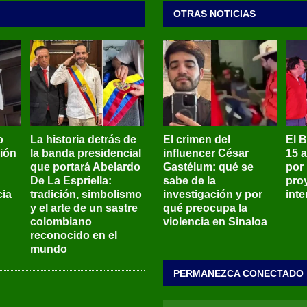
OTRAS NOTICIAS
o
La historia detrás de
El crimen del
El 
sión
la banda presidencial
influencer César
15 
que portará Abelardo
Gastélum: qué se
por
De La Espriella:
sabe de la
pro
ia
tradición, simbolismo
investigación y por
int
y el arte de un sastre
qué preocupa la
colombiano
violencia en Sinaloa
reconocido en el
mundo
PERMANEZCA CONECTADO