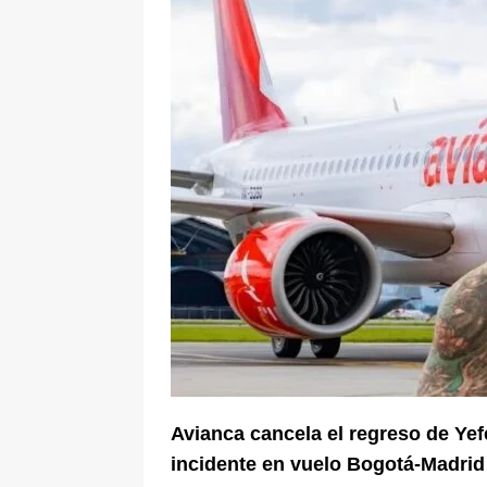
pone bajo la lupa a nuevo proveed
[ 6 de agosto de 2026 ]
Cali se ali
De La Espriella en la Arena USC
Avianca cancela el regreso de Ye
incidente en vuelo Bogotá-Madrid