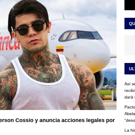
or vinculado al entramado empresarial
JUDICIALES
sta para la posesión presidencial: así será la investidura de Abelardo
QU
LO ÚLTIMO
UL
Así s
recib
dará 
Pacto
Abela
ferson Cossio y anuncia acciones legales por
“deso
La hi