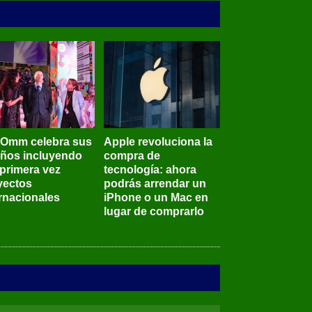
BOmm celebra sus
Apple revoluciona la
años incluyendo
compra de
 primera vez
tecnología: ahora
yectos
podrás arrendar un
ernacionales
iPhone o un Mac en
lugar de comprarlo