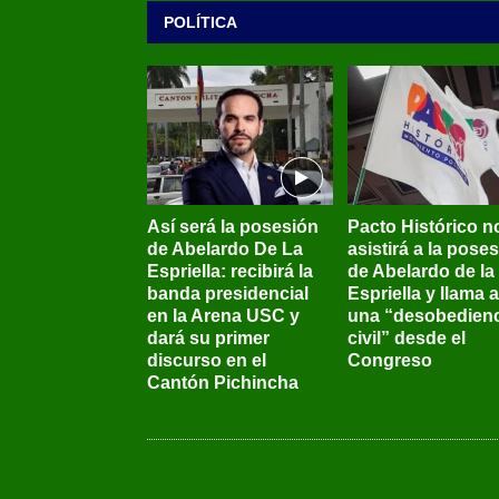
POLÍTICA
Así será la posesión
Pacto Histórico n
de Abelardo De La
asistirá a la pose
Espriella: recibirá la
de Abelardo de la
banda presidencial
Espriella y llama a
en la Arena USC y
una “desobedienc
dará su primer
civil” desde el
discurso en el
Congreso
Cantón Pichincha