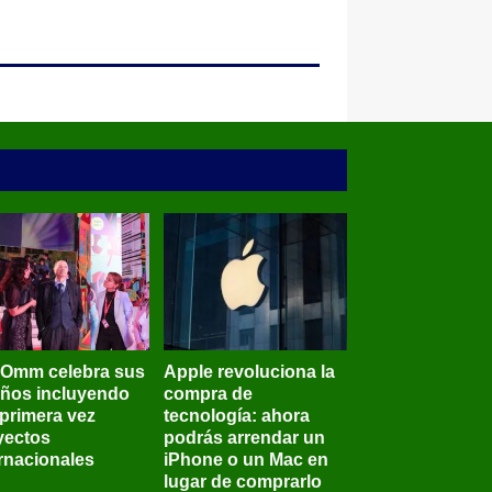
BOmm celebra sus
Apple revoluciona la
años incluyendo
compra de
 primera vez
tecnología: ahora
yectos
podrás arrendar un
ernacionales
iPhone o un Mac en
lugar de comprarlo