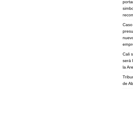
porta
simbo
recon
Caso 
presu
nuevo
empre
Cali 
será 
la A
Tribu
de Ab