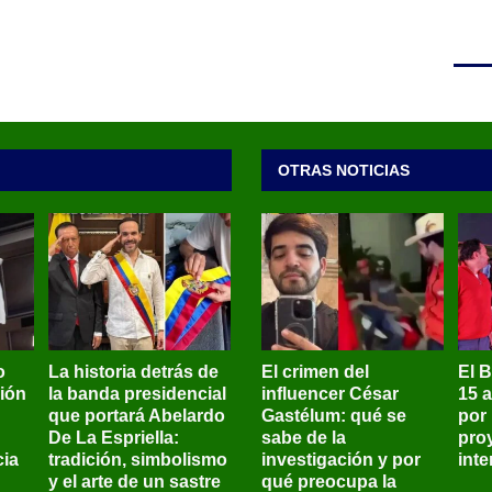
OTRAS NOTICIAS
o
La historia detrás de
El crimen del
El 
sión
la banda presidencial
influencer César
15 
que portará Abelardo
Gastélum: qué se
por
De La Espriella:
sabe de la
pro
ia
tradición, simbolismo
investigación y por
int
y el arte de un sastre
qué preocupa la