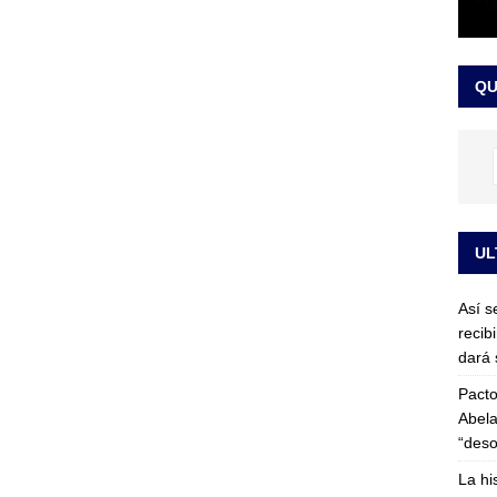
or vinculado al entramado empresarial
JUDICIALES
sta para la posesión presidencial: así será la investidura de Abelardo
QU
LO ÚLTIMO
UL
Así s
recib
dará 
Pacto
Abela
“deso
La hi