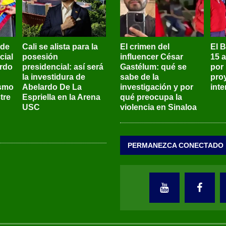
 de
Cali se alista para la
El crimen del
El 
cial
posesión
influencer César
15 
ardo
presidencial: así será
Gastélum: qué se
por
la investidura de
sabe de la
pro
ismo
Abelardo De La
investigación y por
int
tre
Espriella en la Arena
qué preocupa la
USC
violencia en Sinaloa
PERMANEZCA CONECTADO