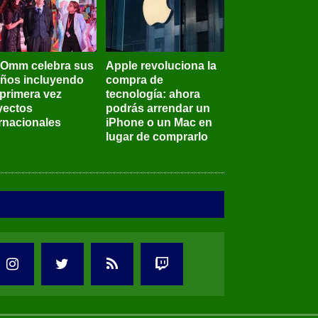
BOmm celebra sus
Apple revoluciona la
años incluyendo
compra de
 primera vez
tecnología: ahora
yectos
podrás arrendar un
ernacionales
iPhone o un Mac en
lugar de comprarlo