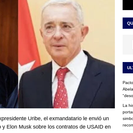
LO ÚLTIMO
ega medida cautelar sobre la posesión de Abelardo de la Espriella
QU
UL
Pacto
Abela
“deso
La hi
porta
expresidente Uribe, el exmandatario le envió un
simbo
recon
 y Elon Musk sobre los contratos de USAID en