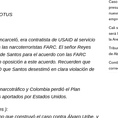
Caso 
presu
nuevo
@POTUS
empre
Cali 
será 
la A
rceló, era contratista de USAID al servicio
 las narcoterroristas FARC. El señor Reyes
Tribu
de Ab
o de Santos para el acuerdo con las FARC
en oposición a este acuerdo. Recuerden que
Comba
corre
O que Santos desestimó en clara violación de
narcotráfico y Colombia perdió el Plan
s aportados por Estados Unidos.
s ):
o que construyó el caso contra Álvaro Uribe, y