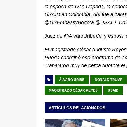
la esposa de Iván Cepeda, la señora
USAID en Colombia. Ahí fue a parar 
@USEmbassyBogota @USAID_Col
Juez de @AlvaroUribeVel y esposa
El magistrado César Augusto Reyes 
Rueda coordinó ese programa de acce
Trabajaron muy de cerca durante el
ÁLVARO URIBE
DONALD TRUMP
MAGISTRADO CÉSAR REYES
USAID
ARTÍCULOS RELACIONADOS