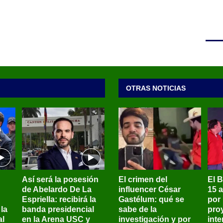
OTRAS NOTICIAS
Así será la posesión
El crimen del
El 
de Abelardo De La
influencer César
15 
Espriella: recibirá la
Gastélum: qué se
por
la
banda presidencial
sabe de la
pro
al
en la Arena USC y
investigación y por
int