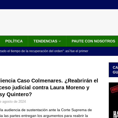
POLÍTICA
TENDENCIAS
PAUTE CON NOSOTROS
do el tiempo de la recuperación del orden”: así fue el primer
lla como presidente de Colombia
JUDICIALES
CA
 la Espriella ya es presidente de Colombia: recibió la banda
G
LO ÚLTIMO
iencia Caso Colmenares. ¿Reabrirán el
ceso judicial contra Laura Moreno y
 posesión de Abelardo De La Espriella: recibirá la banda presidencial
sy Quintero?
iscurso en el Cantón Pichincha
LO ÚLTIMO
e agosto de 2024
rico no asistirá a la posesión de Abelardo de la Espriella y llama a
ó la audiencia de sustentación ante la Corte Suprema de
l Congreso
LO ÚLTIMO
cia las partes entregan los argumentos para reabrir la