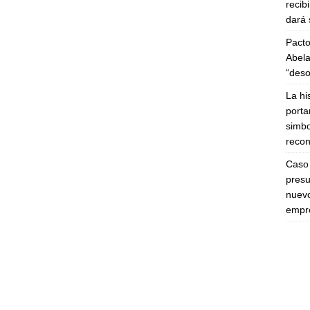
recib
dará 
Pacto
Abela
“deso
La hi
porta
simbo
recon
Caso 
presu
nuevo
empre