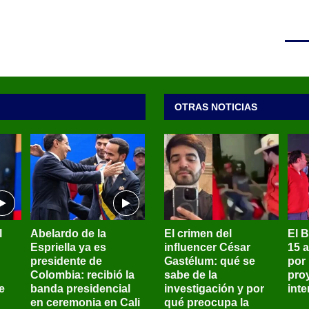
OTRAS NOTICIAS
l
Abelardo de la
El crimen del
El 
Espriella ya es
influencer César
15 
presidente de
Gastélum: qué se
por
Colombia: recibió la
sabe de la
pro
e
banda presidencial
investigación y por
int
en ceremonia en Cali
qué preocupa la