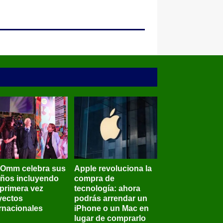
BOmm celebra sus
Apple revoluciona la
años incluyendo
compra de
 primera vez
tecnología: ahora
yectos
podrás arrendar un
ernacionales
iPhone o un Mac en
lugar de comprarlo