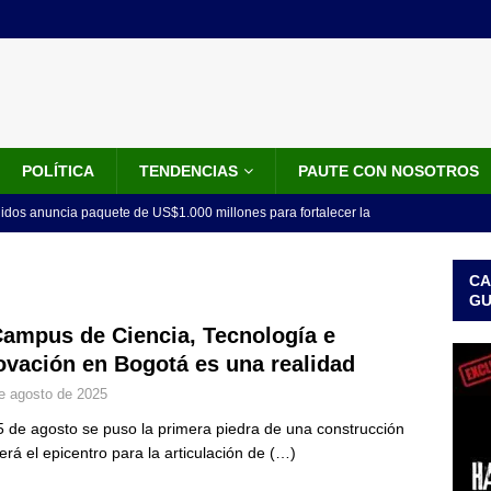
POLÍTICA
TENDENCIAS
PAUTE CON NOSOTROS
idos anuncia paquete de US$1.000 millones para fortalecer la
 de la Espriella
LO ÚLTIMO
CA
do el tiempo de la recuperación del orden”: así fue el primer
G
lla como presidente de Colombia
JUDICIALES
Campus de Ciencia, Tecnología e
ovación en Bogotá es una realidad
 la Espriella ya es presidente de Colombia: recibió la banda
e agosto de 2025
LO ÚLTIMO
5 de agosto se puso la primera piedra de una construcción
 posesión de Abelardo De La Espriella: recibirá la banda presidencial
erá el epicentro para la articulación de
(…)
iscurso en el Cantón Pichincha
LO ÚLTIMO