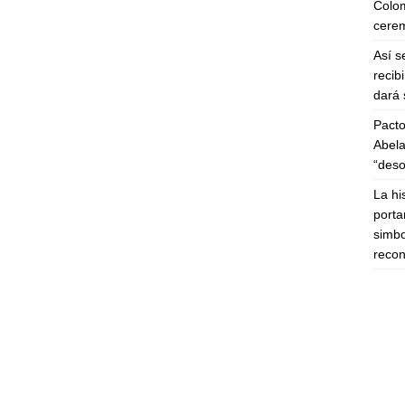
Colom
cerem
Así s
recib
dará 
Pacto
Abela
“deso
La hi
porta
simbo
recon