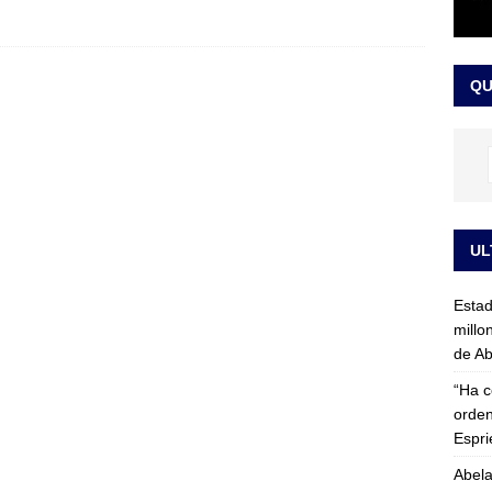
rico no asistirá a la posesión de Abelardo de la Espriella y llama a
l Congreso
LO ÚLTIMO
QU
UL
Esta
millo
de Ab
“Ha c
orden
Espri
Abela