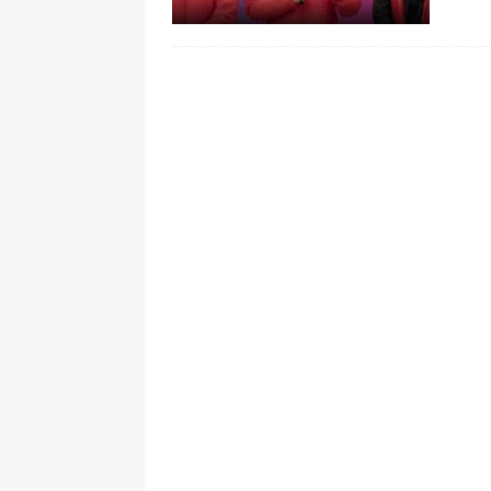
[ 6 de agosto de 2026 ]
Pacto Histó
una “desobediencia civil” desde e