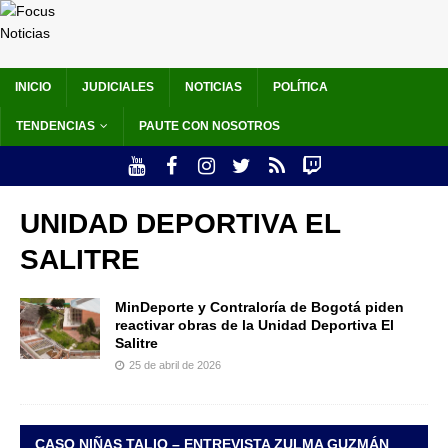
INICIO
JUDICIALES
NOTICIAS
POLÍTICA
TENDENCIAS
PAUTE CON NOSOTROS
UNIDAD DEPORTIVA EL
SALITRE
MinDeporte y Contraloría de Bogotá piden
reactivar obras de la Unidad Deportiva El
Salitre
25 de abril de 2026
CASO NIÑAS TALIO – ENTREVISTA ZULMA GUZMÁN