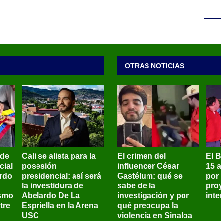
OTRAS NOTICIAS
 de
Cali se alista para la
El crimen del
El 
cial
posesión
influencer César
15 
ardo
presidencial: así será
Gastélum: qué se
por
la investidura de
sabe de la
pro
ismo
Abelardo De La
investigación y por
int
tre
Espriella en la Arena
qué preocupa la
USC
violencia en Sinaloa