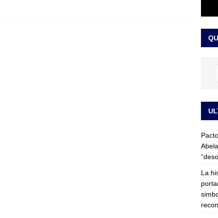
LO ÚLTIMO
ega medida cautelar sobre la posesión de Abelardo de la Espriella
QU
UL
Pacto
Abela
“deso
La hi
porta
simbo
recon