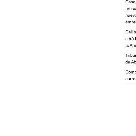
Caso 
presu
nuevo
empre
Cali 
será 
la A
Tribu
de Ab
Comba
corre