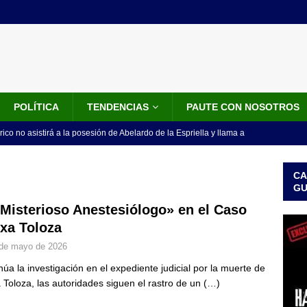
POLÍTICA
TENDENCIAS
PAUTE CON NOSOTROS
rico no asistirá a la posesión de Abelardo de la Espriella y llama a
l Congreso
LO ÚLTIMO
CA
 detrás de la banda presidencial que portará Abelardo De La
G
el arte de un sastre colombiano reconocido en el mundo
LO
«Misterioso Anestesiólogo» en el Caso
ixa Toloza
de mayo de 2026
ink: Fiscalía amplía investigación por presunto lavado de activos y
núa la investigación en el expediente judicial por la muerte de
or vinculado al entramado empresarial
JUDICIALES
a Toloza, las autoridades siguen el rastro de un
(…)
sta para la posesión presidencial: así será la investidura de Abelardo