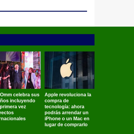
BOmm celebra sus
Apple revoluciona la
años incluyendo
compra de
 primera vez
tecnología: ahora
yectos
podrás arrendar un
ernacionales
iPhone o un Mac en
lugar de comprarlo