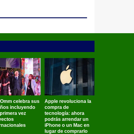
BOmm celebra sus
Apple revoluciona la
años incluyendo
compra de
 primera vez
tecnología: ahora
yectos
podrás arrendar un
ernacionales
iPhone o un Mac en
lugar de comprarlo