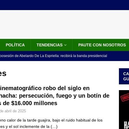
POLÍTICA
TENDENCIAS
PAUTE CON NOSOTROS
 posesión de Abelardo De La Espriella: recibirá la banda presidencial
iscurso en el Cantón Pichincha
LO ÚLTIMO
es
CA
rico no asistirá a la posesión de Abelardo de la Espriella y llama a
G
l Congreso
LO ÚLTIMO
cinematográfico robo del siglo en
hacha: persecución, fuego y un botín de
 detrás de la banda presidencial que portará Abelardo De La
 de $16.000 millones
el arte de un sastre colombiano reconocido en el mundo
LO
de abril de 2025
eno calor de la tarde guajira, bajo el ruido habitual de los
ink: Fiscalía amplía investigación por presunto lavado de activos y
es y el sol inclemente de la
(…)