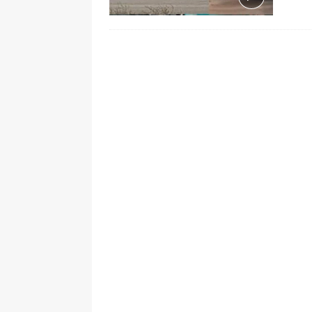
pone bajo la lupa a nuevo proveed
[ 6 de agosto de 2026 ]
Cali se ali
De La Espriella en la Arena USC