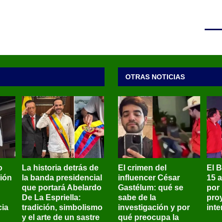
OTRAS NOTICIAS
o
La historia detrás de
El crimen del
El 
sión
la banda presidencial
influencer César
15 
que portará Abelardo
Gastélum: qué se
por
De La Espriella:
sabe de la
pro
ia
tradición, simbolismo
investigación y por
int
y el arte de un sastre
qué preocupa la