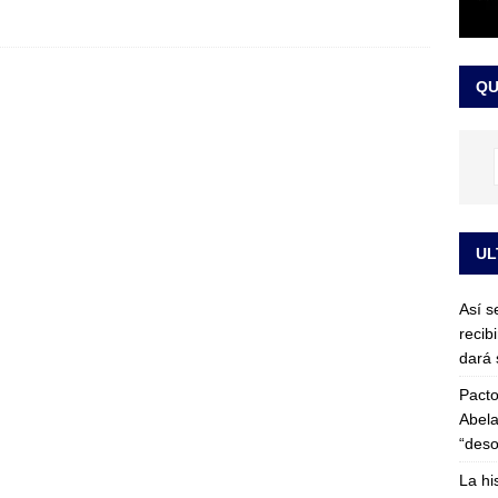
or vinculado al entramado empresarial
JUDICIALES
sta para la posesión presidencial: así será la investidura de Abelardo
QU
LO ÚLTIMO
UL
Así s
recib
dará 
Pacto
Abela
“deso
La hi