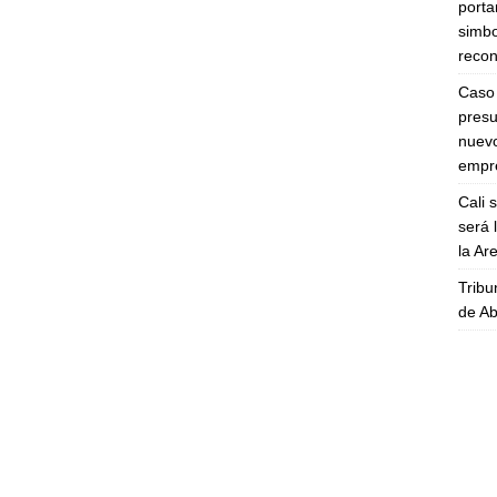
porta
simbo
recon
Caso 
presu
nuevo
empre
Cali 
será 
la A
Tribu
de Ab