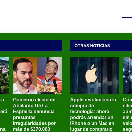
OTRAS NOTICIAS
 la
Gobierno electo de
Apple revoluciona la
Cóm
Abelardo De La
compra de
siti
será
Espriella denuncia
tecnología: ahora
aum
presuntas
podrás arrendar un
sin 
irregularidades por
iPhone o un Mac en
vel
ena
más de $370.000
lugar de comprarlo
seg