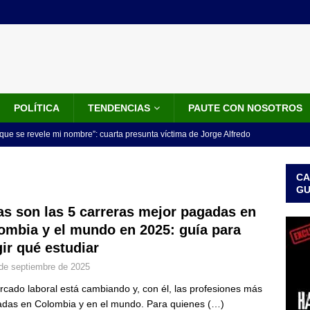
POLÍTICA
TENDENCIAS
PAUTE CON NOSOTROS
que se revele mi nombre”: cuarta presunta víctima de Jorge Alfredo
IALES
CA
iscalía acusó a hombre que habría intentado encubrir el asesinato
G
n accidente de tránsito
JUDICIALES
as son las 5 carreras mejor pagadas en
ombia y el mundo en 2025: guía para
omunicado tres denunciantes entregan los detalles de porque se
gir qué estudiar
redo Vargas
JUDICIALES
de septiembre de 2025
rdena examen toxicológico a exdirectora del Dapre Angie Rodríguez
rcado laboral está cambiando y, con él, las profesiones más
enamiento
NOTICIAS
adas en Colombia y en el mundo. Para quienes
(…)