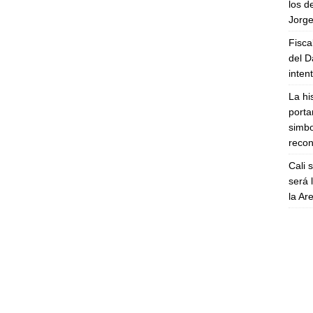
los d
Jorge
Fisca
del D
inten
La hi
porta
simbo
recon
Cali 
será 
la A