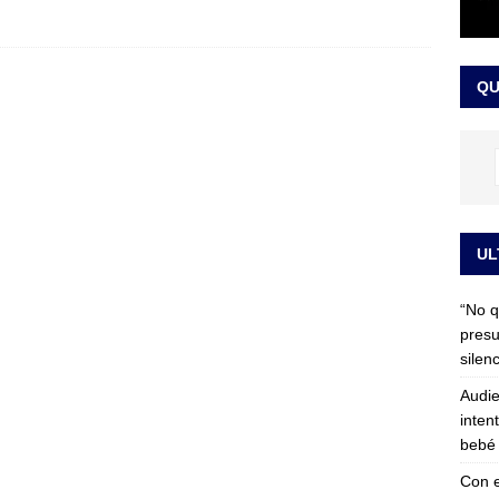
 detrás de la banda presidencial que portará Abelardo De La
el arte de un sastre colombiano reconocido en el mundo
LO
QU
UL
“No q
presu
silen
Audie
inten
bebé 
Con e