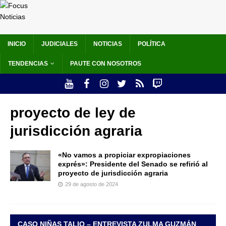
INICIO
JUDICIALES
NOTICIAS
POLÍTICA
TENDENCIAS
PAUTE CON NOSOTROS
proyecto de ley de
jurisdicción agraria
«No vamos a propiciar expropiaciones
exprés»: Presidente del Senado se refirió al
proyecto de jurisdicción agraria
29 de agosto de 2024
CASO NIÑAS TALIO – ENTREVISTA ZULMA GUZMÁN