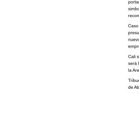
porta
simbo
recon
Caso 
presu
nuevo
empre
Cali 
será 
la A
Tribu
de Ab