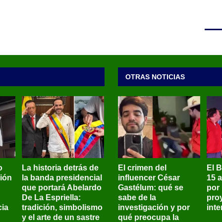
OTRAS NOTICIAS
o
La historia detrás de
El crimen del
El 
sión
la banda presidencial
influencer César
15 
que portará Abelardo
Gastélum: qué se
por
De La Espriella:
sabe de la
pro
ia
tradición, simbolismo
investigación y por
int
y el arte de un sastre
qué preocupa la