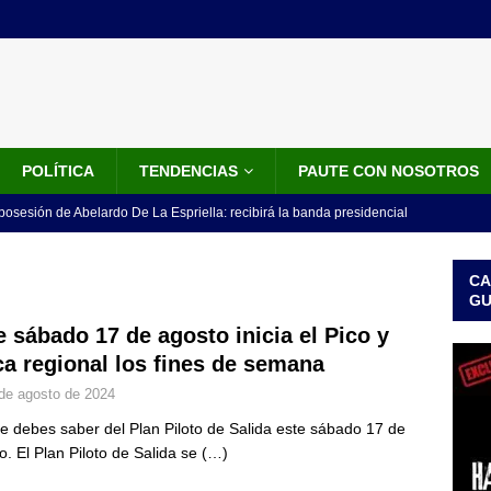
POLÍTICA
TENDENCIAS
PAUTE CON NOSOTROS
 posesión de Abelardo De La Espriella: recibirá la banda presidencial
iscurso en el Cantón Pichincha
LO ÚLTIMO
CA
rico no asistirá a la posesión de Abelardo de la Espriella y llama a
G
l Congreso
LO ÚLTIMO
e sábado 17 de agosto inicia el Pico y
ca regional los fines de semana
 detrás de la banda presidencial que portará Abelardo De La
de agosto de 2024
el arte de un sastre colombiano reconocido en el mundo
LO
e debes saber del Plan Piloto de Salida este sábado 17 de
o. El Plan Piloto de Salida se
(…)
ink: Fiscalía amplía investigación por presunto lavado de activos y