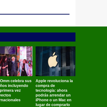
BOmm celebra sus
Apple revoluciona la
años incluyendo
compra de
 primera vez
tecnología: ahora
yectos
podrás arrendar un
ernacionales
iPhone o un Mac en
lugar de comprarlo