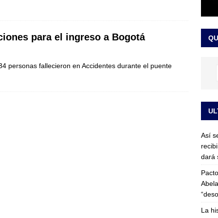
or vinculado al entramado empresarial
JUDICIALES
sta para la posesión presidencial: así será la investidura de Abelardo
ciones para el ingreso a Bogotá
QU
LO ÚLTIMO
4 personas fallecieron en Accidentes durante el puente
UL
Así s
recib
dará 
Pacto
Abela
“deso
La hi