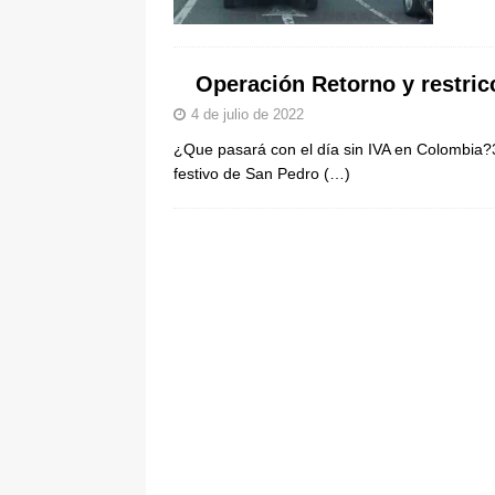
pone bajo la lupa a nuevo proveed
[ 6 de agosto de 2026 ]
Cali se ali
Operación Retorno y restric
De La Espriella en la Arena USC
4 de julio de 2022
¿Que pasará con el día sin IVA en Colombia?3
festivo de San Pedro
(…)