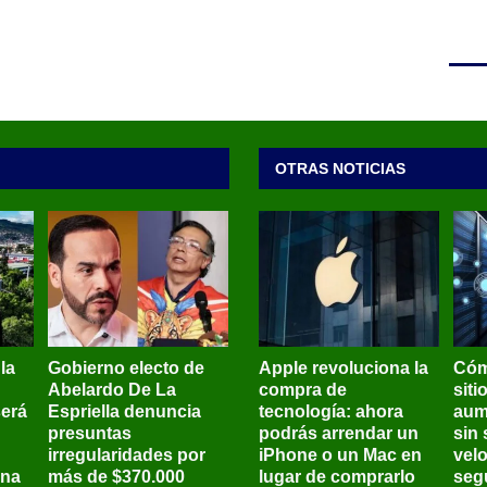
OTRAS NOTICIAS
 la
Gobierno electo de
Apple revoluciona la
Cóm
Abelardo De La
compra de
siti
será
Espriella denuncia
tecnología: ahora
aum
presuntas
podrás arrendar un
sin 
irregularidades por
iPhone o un Mac en
vel
ena
más de $370.000
lugar de comprarlo
seg