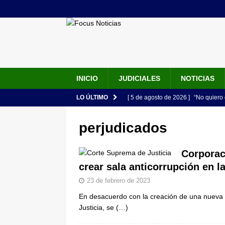
INICIO
JUDICIALES
NOTICIAS
LO ÚLTIMO
[ 5 de agosto de 2026 ]
“No quiero 
Vargas rompe el silencio
JUDIC
perjudicados
[ 5 de agosto de 2026 ]
Audiencia F
de su esposa y su bebé simulando u
Corporac
crear sala anticorrupción en 
[ 5 de agosto de 2026 ]
Con este c
23 de febrero de 2023
apartan del juicio contra Jorge Alf
En desacuerdo con la creación de una nueva 
[ 5 de agosto de 2026 ]
Fiscalía o
Justicia, se
(…)
tras denuncia de intento de enven