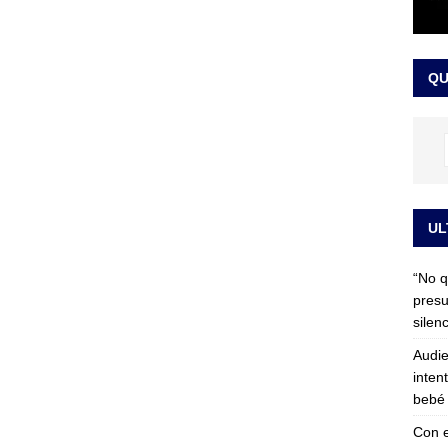
 detrás de la banda presidencial que portará Abelardo De La
el arte de un sastre colombiano reconocido en el mundo
LO
QU
UL
“No q
presu
silen
Audie
inten
bebé 
Con e