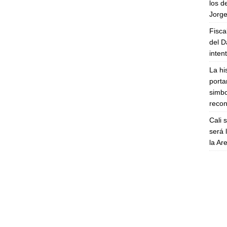
los d
Jorge
Fisca
del D
inten
La hi
porta
simbo
recon
Cali 
será 
la A