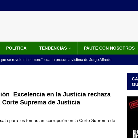
POLÍTICA
TENDENCIAS
PAUTE CON NOSOTROS
que se revele mi nombre”: cuarta presunta víctima de Jorge Alfredo
IALES
CA
iscalía acusó a hombre que habría intentado encubrir el asesinato
G
n accidente de tránsito
JUDICIALES
ión Excelencia en la Justicia rechaza
la Corte Suprema de Justicia
omunicado tres denunciantes entregan los detalles de porque se
redo Vargas
JUDICIALES
sala para los temas anticorrupción en la Corte Suprema de
rdena examen toxicológico a exdirectora del Dapre Angie Rodríguez
enamiento
NOTICIAS