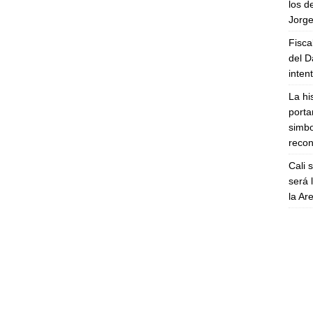
los d
Jorge
Fisca
del D
inten
La hi
porta
simbo
recon
Cali 
será 
la A