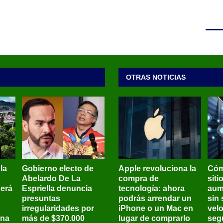
OTRAS NOTICIAS
 la
Gobierno electo de
Apple revoluciona la
Cóm
Abelardo De La
compra de
siti
será
Espriella denuncia
tecnología: ahora
aum
presuntas
podrás arrendar un
sin 
irregularidades por
iPhone o un Mac en
vel
ena
más de $370.000
lugar de comprarlo
seg