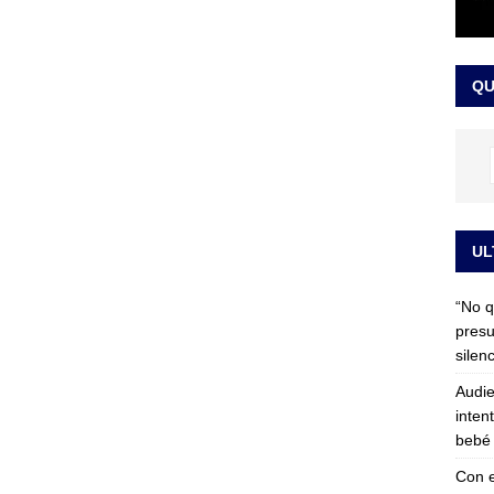
 detrás de la banda presidencial que portará Abelardo De La
el arte de un sastre colombiano reconocido en el mundo
LO
QU
UL
“No q
presu
silen
Audie
inten
bebé 
Con e