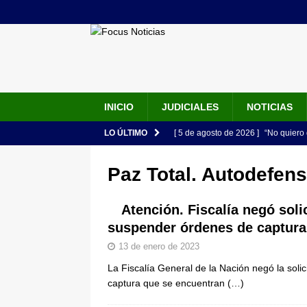
INICIO
JUDICIALES
NOTICIAS
LO ÚLTIMO
[ 5 de agosto de 2026 ]
“No quiero 
Vargas rompe el silencio
JUDIC
Paz Total. Autodefen
[ 5 de agosto de 2026 ]
Audiencia F
de su esposa y su bebé simulando u
Atención. Fiscalía negó soli
suspender órdenes de captura 
[ 5 de agosto de 2026 ]
Con este c
13 de enero de 2023
apartan del juicio contra Jorge Alf
La Fiscalía General de la Nación negó la sol
[ 5 de agosto de 2026 ]
Fiscalía o
captura que se encuentran
(…)
tras denuncia de intento de enven