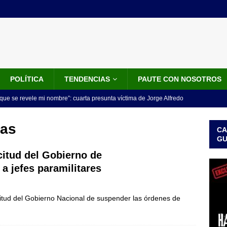
POLÍTICA
TENDENCIAS
PAUTE CON NOSOTROS
que se revele mi nombre”: cuarta presunta víctima de Jorge Alfredo
IALES
sas
CA
iscalía acusó a hombre que habría intentado encubrir el asesinato
G
n accidente de tránsito
JUDICIALES
citud del Gobierno de
a jefes paramilitares
omunicado tres denunciantes entregan los detalles de porque se
redo Vargas
JUDICIALES
icitud del Gobierno Nacional de suspender las órdenes de
rdena examen toxicológico a exdirectora del Dapre Angie Rodríguez
enamiento
NOTICIAS