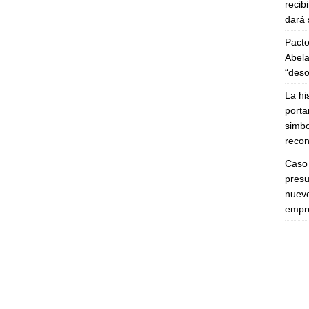
recib
dará 
Pacto
Abela
“deso
La hi
porta
simbo
recon
Caso 
presu
nuevo
empre