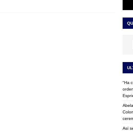
 detrás de la banda presidencial que portará Abelardo De La
el arte de un sastre colombiano reconocido en el mundo
LO
QU
UL
“Ha c
orden
Espri
Abela
Colom
cerem
Así s