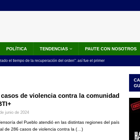
POLÍTICA
TENDENCIAS
PAUTE CON NOSOTROS
do el tiempo de la recuperación del orden”: así fue el primer
lla como presidente de Colombia
JUDICIALES
CA
 la Espriella ya es presidente de Colombia: recibió la banda
G
LO ÚLTIMO
 casos de violencia contra la comunidad
TI+
 posesión de Abelardo De La Espriella: recibirá la banda presidencial
de junio de 2024
iscurso en el Cantón Pichincha
LO ÚLTIMO
fensoría del Pueblo atendió en las distintas regiones del país
rico no asistirá a la posesión de Abelardo de la Espriella y llama a
tal de 286 casos de violencia contra la
(…)
l Congreso
LO ÚLTIMO