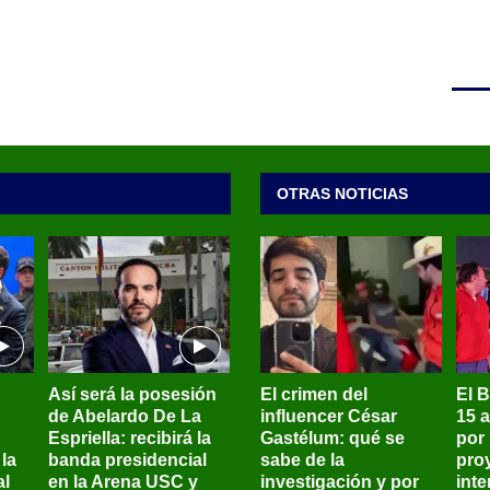
OTRAS NOTICIAS
Así será la posesión
El crimen del
El 
de Abelardo De La
influencer César
15 
Espriella: recibirá la
Gastélum: qué se
por
la
banda presidencial
sabe de la
pro
al
en la Arena USC y
investigación y por
int