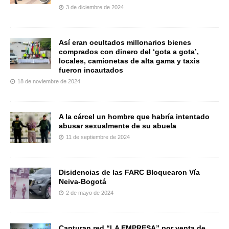
3 de diciembre de 2024
Así eran ocultados millonarios bienes
comprados con dinero del ‘gota a gota’,
locales, camionetas de alta gama y taxis
fueron incautados
18 de noviembre de 2024
A la cárcel un hombre que habría intentado
abusar sexualmente de su abuela
11 de septiembre de 2024
Disidencias de las FARC Bloquearon Vía
Neiva-Bogotá
2 de mayo de 2024
Capturan red “LA EMPRESA” por venta de