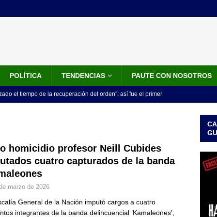
POLÍTICA
TENDENCIAS
PAUTE CON NOSOTROS
do el tiempo de la recuperación del orden”: así fue el primer
lla como presidente de Colombia
JUDICIALES
CA
 la Espriella ya es presidente de Colombia: recibió la banda
G
LO ÚLTIMO
o homicidio profesor Neill Cubides
utados cuatro capturados de la banda
 posesión de Abelardo De La Espriella: recibirá la banda presidencial
maleones
iscurso en el Cantón Pichincha
LO ÚLTIMO
de marzo de 2026
rico no asistirá a la posesión de Abelardo de la Espriella y llama a
scalía General de la Nación imputó cargos a cuatro
l Congreso
LO ÚLTIMO
ntos integrantes de la banda delincuencial ‘Kamaleones’,