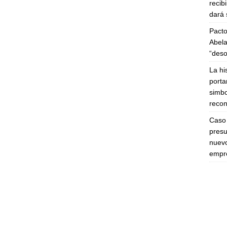
recib
dará 
Pacto
Abela
“deso
La hi
porta
simbo
recon
Caso 
presu
nuevo
empre