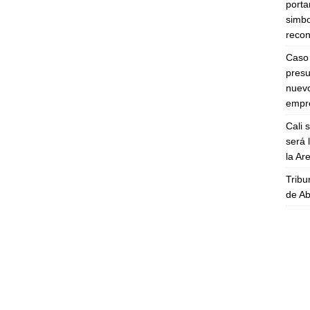
porta
simbo
recon
Caso 
presu
nuevo
empre
Cali 
será 
la A
Tribu
de Ab