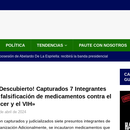
POLÍTICA
TENDENCIAS
PAUTE CON NOSOTROS
 posesión de Abelardo De La Espriella: recibirá la banda presidencial
iscurso en el Cantón Pichincha
LO ÚLTIMO
CA
rico no asistirá a la posesión de Abelardo de la Espriella y llama a
G
l Congreso
LO ÚLTIMO
 Descubierto! Capturados 7 Integrantes
 falsificación de medicamentos contra el
 detrás de la banda presidencial que portará Abelardo De La
cer y el VIH»
el arte de un sastre colombiano reconocido en el mundo
LO
de abril de 2024
n capturados y judicializados siete presuntos integrantes de
ink: Fiscalía amplía investigación por presunto lavado de activos y
ganización Adicionalmente, se incautaron medicamentos que