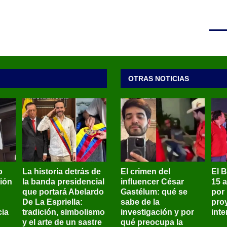
OTRAS NOTICIAS
o
La historia detrás de
El crimen del
El 
sión
la banda presidencial
influencer César
15 
que portará Abelardo
Gastélum: qué se
por
De La Espriella:
sabe de la
pro
ia
tradición, simbolismo
investigación y por
int
y el arte de un sastre
qué preocupa la