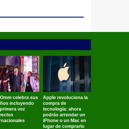
BOmm celebra sus
Apple revoluciona la
años incluyendo
compra de
 primera vez
tecnología: ahora
yectos
podrás arrendar un
ernacionales
iPhone o un Mac en
lugar de comprarlo