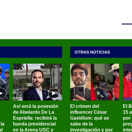
OTRAS NOTICIAS
Así será la posesión
El crimen del
El 
de Abelardo De La
influencer César
15 
Espriella: recibirá la
Gastélum: qué se
por
la
banda presidencial
sabe de la
pro
al
en la Arena USC y
investigación y por
int