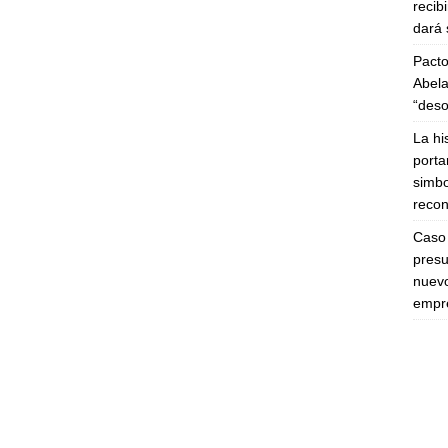
recib
dará 
Pacto
Abela
“deso
La hi
porta
simbo
recon
Caso 
presu
nuevo
empre