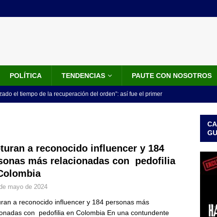
POLÍTICA
TENDENCIAS
PAUTE CON NOSOTROS
do el tiempo de la recuperación del orden”: así fue el primer
lla como presidente de Colombia
JUDICIALES
CA
 la Espriella ya es presidente de Colombia: recibió la banda
G
LO ÚLTIMO
turan a reconocido influencer y 184
sonas más relacionadas con pedofilia
 posesión de Abelardo De La Espriella: recibirá la banda presidencial
Colombia
iscurso en el Cantón Pichincha
LO ÚLTIMO
de mayo de 2024
rico no asistirá a la posesión de Abelardo de la Espriella y llama a
ran a reconocido influencer y 184 personas más
l Congreso
LO ÚLTIMO
ionadas con pedofilia en Colombia En una contundente