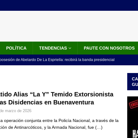
POLÍTICA
TENDENCIAS
PAUTE CON NOSOTROS
 posesión de Abelardo De La Espriella: recibirá la banda presidencial
iscurso en el Cantón Pichincha
LO ÚLTIMO
CA
rico no asistirá a la posesión de Abelardo de la Espriella y llama a
G
l Congreso
LO ÚLTIMO
tido Alias “La Y” Temido Extorsionista
las Disidencias en Buenaventura
 detrás de la banda presidencial que portará Abelardo De La
de marzo de 2026
el arte de un sastre colombiano reconocido en el mundo
LO
a operación conjunta entre la Policía Nacional, a través de la
ción de Antinarcóticos, y la Armada Nacional, fue
(…)
ink: Fiscalía amplía investigación por presunto lavado de activos y