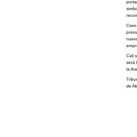
porta
simbo
recon
Caso 
presu
nuevo
empre
Cali 
será 
la A
Tribu
de Ab