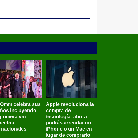
BOmm celebra sus
Apple revoluciona la
años incluyendo
compra de
 primera vez
tecnología: ahora
yectos
podrás arrendar un
ernacionales
iPhone o un Mac en
lugar de comprarlo