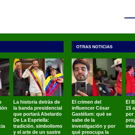
OTRAS NOTICIAS
o
La historia detrás de
El crimen del
El 
sión
la banda presidencial
influencer César
15 
que portará Abelardo
Gastélum: qué se
por
De La Espriella:
sabe de la
pro
ia
tradición, simbolismo
investigación y por
int
y el arte de un sastre
qué preocupa la