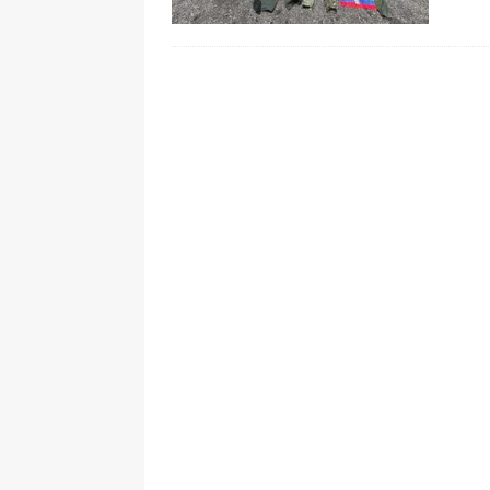
pone bajo la lupa a nuevo proveed
[ 6 de agosto de 2026 ]
Cali se ali
De La Espriella en la Arena USC