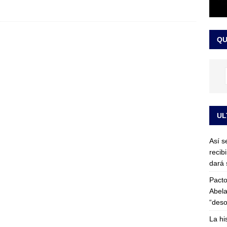
or vinculado al entramado empresarial
JUDICIALES
sta para la posesión presidencial: así será la investidura de Abelardo
QU
LO ÚLTIMO
UL
Así s
recib
dará 
Pacto
Abela
“deso
La hi