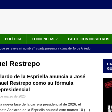
POLÍTICA
TENDENCIAS
PAUTE CON NOSOTROS
que se revele mi nombre”: cuarta presunta víctima de Jorge Alfredo
IALES
el Restrepo
CA
iscalía acusó a hombre que habría intentado encubrir el asesinato
G
n accidente de tránsito
JUDICIALES
lardo de la Espriella anuncia a José
uel Restrepo como su fórmula
omunicado tres denunciantes entregan los detalles de porque se
epresidencial
redo Vargas
JUDICIALES
de marzo de 2026
rdena examen toxicológico a exdirectora del Dapre Angie Rodríguez
a nueva fase de la carrera presidencial de 2026, el
enamiento
NOTICIAS
dato Abelardo de la Espriella anunció este martes 10
(…)