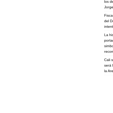
los d
Jorge
Fisca
del D
inten
La hi
porta
simbo
recon
Cali 
será 
la A