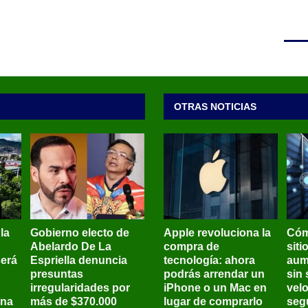
OTRAS NOTICIAS
 la
Gobierno electo de
Apple revoluciona la
Cóm
Abelardo De La
compra de
siti
será
Espriella denuncia
tecnología: ahora
aum
presuntas
podrás arrendar un
sin 
irregularidades por
iPhone o un Mac en
vel
ena
más de $370.000
lugar de comprarlo
seg