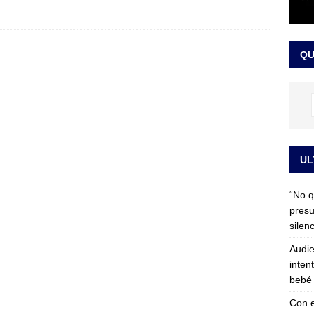
 detrás de la banda presidencial que portará Abelardo De La
el arte de un sastre colombiano reconocido en el mundo
LO
QU
UL
“No q
presu
silen
Audie
inten
bebé 
Con e