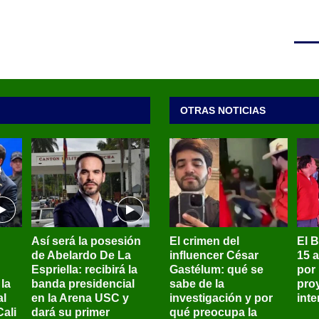
OTRAS NOTICIAS
Así será la posesión
El crimen del
El 
de Abelardo De La
influencer César
15 
Espriella: recibirá la
Gastélum: qué se
por
la
banda presidencial
sabe de la
pro
al
en la Arena USC y
investigación y por
int
ali
dará su primer
qué preocupa la