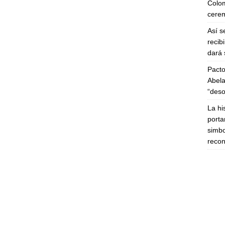
Colom
cerem
Así s
recib
dará 
Pacto
Abela
“deso
La hi
porta
simbo
recon