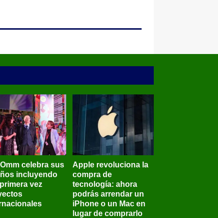
BOmm celebra sus
Apple revoluciona la
años incluyendo
compra de
 primera vez
tecnología: ahora
yectos
podrás arrendar un
ernacionales
iPhone o un Mac en
lugar de comprarlo