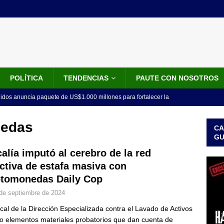
POLÍTICA
TENDENCIAS
PAUTE CON NOSOTROS
idos anuncia paquete de US$1.000 millones para fortalecer la
 de la Espriella
NOTICIAS
nedas
CA
do el tiempo de la recuperación del orden”: así fue el primer
G
lla como presidente de Colombia
JUDICIALES
calía imputó al cerebro de la red
ictiva de estafa masiva con
 la Espriella ya es presidente de Colombia: recibió la banda
ptomonedas Daily Cop
LO ÚLTIMO
de septiembre de 2024
 posesión de Abelardo De La Espriella: recibirá la banda presidencial
scal de la Dirección Especializada contra el Lavado de Activos
iscurso en el Cantón Pichincha
LO ÚLTIMO
o elementos materiales probatorios que dan cuenta de