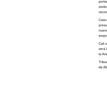
porta
simbo
recon
Caso 
presu
nuevo
empre
Cali 
será 
la A
Tribu
de Ab