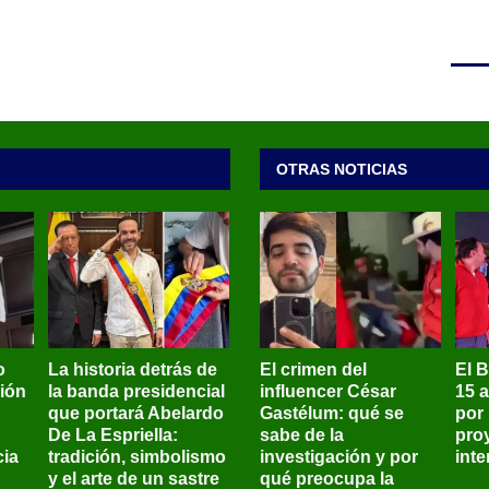
OTRAS NOTICIAS
o
La historia detrás de
El crimen del
El 
sión
la banda presidencial
influencer César
15 
que portará Abelardo
Gastélum: qué se
por
De La Espriella:
sabe de la
pro
ia
tradición, simbolismo
investigación y por
int
y el arte de un sastre
qué preocupa la