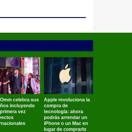
BOmm celebra sus
Apple revoluciona la
años incluyendo
compra de
 primera vez
tecnología: ahora
yectos
podrás arrendar un
ernacionales
iPhone o un Mac en
lugar de comprarlo