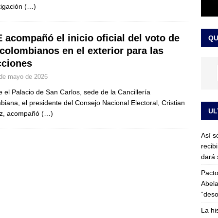
tigación
(…)
or vinculado al entramado empresarial
JUDICIALES
sta para la posesión presidencial: así será la investidura de Abelardo
 acompañó el inicio oficial del voto de
QU
LO ÚLTIMO
 colombianos en el exterior para las
cciones
de mayo de 2026
 el Palacio de San Carlos, sede de la Cancillería
biana, el presidente del Consejo Nacional Electoral, Cristian
UL
oz, acompañó
(…)
Así s
recib
dará 
Pacto
Abela
“deso
La hi