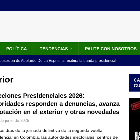
POLÍTICA
TENDENCIAS
PAUTE CON NOSOTROS
 posesión de Abelardo De La Espriella: recibirá la banda presidencial
iscurso en el Cantón Pichincha
LO ÚLTIMO
rior
CA
rico no asistirá a la posesión de Abelardo de la Espriella y llama a
G
l Congreso
LO ÚLTIMO
cciones Presidenciales 2026:
oridades responden a denuncias, avanza
 detrás de la banda presidencial que portará Abelardo De La
votación en el exterior y otras novedades
el arte de un sastre colombiano reconocido en el mundo
LO
de junio de 2026
os días de la jornada definitiva de la segunda vuelta
ink: Fiscalía amplía investigación por presunto lavado de activos y
dencial en Colombia, las autoridades electorales, centros de