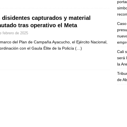
porta
simbo
recon
 disidentes capturados y material
Caso 
autado tras operativo el Meta
presu
e febrero de 2025
nuevo
 marco del Plan de Campaña Ayacucho, el Ejército Nacional,
empre
ordinación con el Gaula Élite de la Policía
(…)
Cali 
será 
la A
Tribu
de Ab