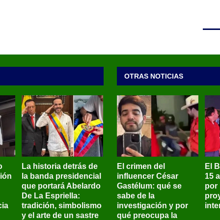
OTRAS NOTICIAS
o
La historia detrás de
El crimen del
El 
sión
la banda presidencial
influencer César
15 
que portará Abelardo
Gastélum: qué se
por
De La Espriella:
sabe de la
pro
ia
tradición, simbolismo
investigación y por
int
y el arte de un sastre
qué preocupa la