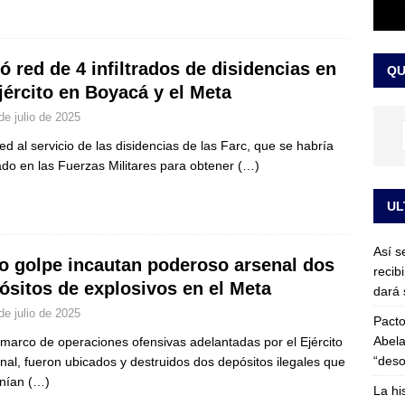
or vinculado al entramado empresarial
JUDICIALES
sta para la posesión presidencial: así será la investidura de Abelardo
ó red de 4 infiltrados de disidencias en
QU
LO ÚLTIMO
ejército en Boyacá y el Meta
de julio de 2025
ed al servicio de las disidencias de las Farc, que se habría
trado en las Fuerzas Militares para obtener
(…)
UL
Así s
o golpe incautan poderoso arsenal dos
recib
ósitos de explosivos en el Meta
dará 
de julio de 2025
Pacto
Abela
 marco de operaciones ofensivas adelantadas por el Ejército
“deso
nal, fueron ubicados y destruidos dos depósitos ilegales que
enían
(…)
La hi