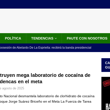
POLÍTICA
TENDENCIAS
PAUTE CON NOSOTROS
 posesión de Abelardo De La Espriella: recibirá la banda presidencial
iscurso en el Cantón Pichincha
LO ÚLTIMO
CA
rico no asistirá a la posesión de Abelardo de la Espriella y llama a
G
l Congreso
LO ÚLTIMO
truyen mega laboratorio de cocaína de
idencas en el meta
 detrás de la banda presidencial que portará Abelardo De La
e agosto de 2025
el arte de un sastre colombiano reconocido en el mundo
LO
ito Nacional desmantela laboratorio de clorhidrato de cocaína
loque Jorge Suárez Briceño en el Meta La Fuerza de Tarea
ink: Fiscalía amplía investigación por presunto lavado de activos y