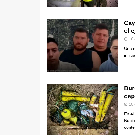
pone bajo la lupa a nuevo proveed
[ 6 de agosto de 2026 ]
Cali se ali
Cay
De La Espriella en la Arena USC
el 
16 
Una r
infil
Dur
dep
10 
En el
Nacio
cont