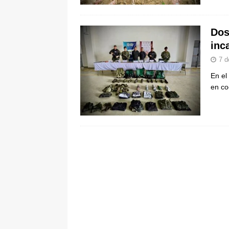
Dos
inc
7 d
En el
en co