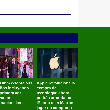
BOmm celebra sus
Apple revoluciona la
años incluyendo
compra de
 primera vez
tecnología: ahora
yectos
podrás arrendar un
ernacionales
iPhone o un Mac en
lugar de comprarlo