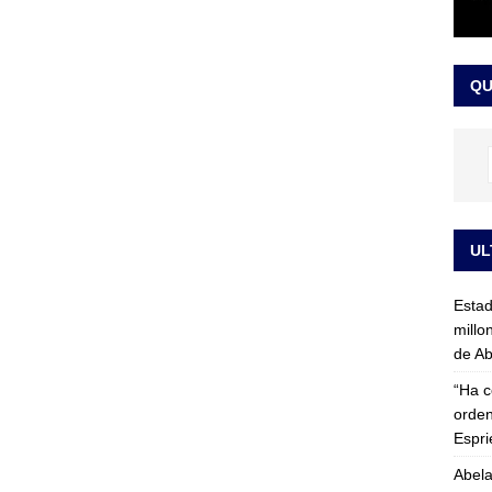
rico no asistirá a la posesión de Abelardo de la Espriella y llama a
l Congreso
LO ÚLTIMO
QU
UL
Esta
millo
de Ab
“Ha c
orden
Espri
Abela