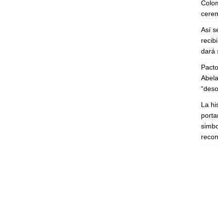
Colom
cerem
Así s
recib
dará 
Pacto
Abela
“deso
La hi
porta
simbo
recon