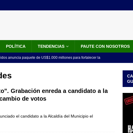
POLÍTICA
TENDENCIAS
PAUTE CON NOSOTROS
idos anuncia paquete de US$1.000 millones para fortalecer la
 de la Espriella
LO ÚLTIMO
des
CA
do el tiempo de la recuperación del orden”: así fue el primer
G
lla como presidente de Colombia
JUDICIALES
to”. Grabación enreda a candidato a la
a cambio de votos
 la Espriella ya es presidente de Colombia: recibió la banda
LO ÚLTIMO
unciado el candidato a la Alcaldía del Municipio el
 posesión de Abelardo De La Espriella: recibirá la banda presidencial
iscurso en el Cantón Pichincha
LO ÚLTIMO