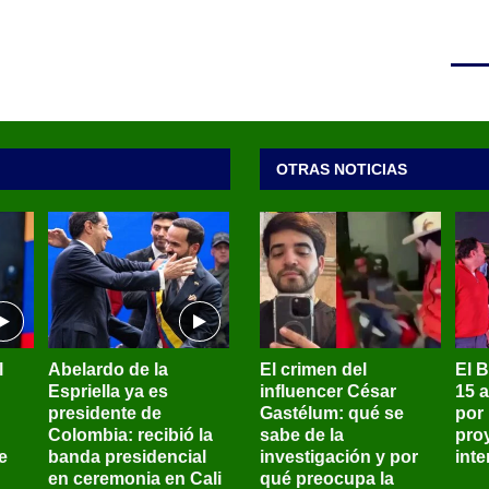
OTRAS NOTICIAS
l
Abelardo de la
El crimen del
El 
Espriella ya es
influencer César
15 
presidente de
Gastélum: qué se
por
Colombia: recibió la
sabe de la
pro
e
banda presidencial
investigación y por
int
en ceremonia en Cali
qué preocupa la