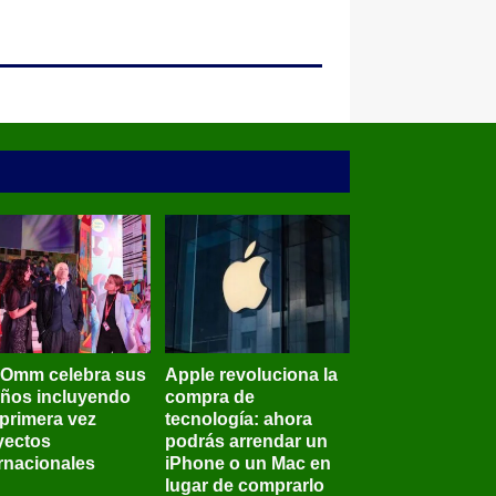
BOmm celebra sus
Apple revoluciona la
años incluyendo
compra de
 primera vez
tecnología: ahora
yectos
podrás arrendar un
ernacionales
iPhone o un Mac en
lugar de comprarlo