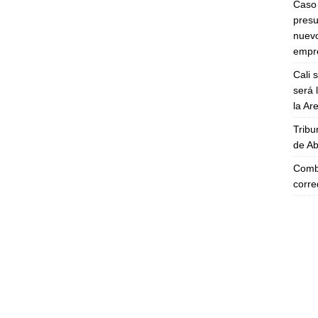
Caso 
presu
nuevo
empre
Cali 
será 
la A
Tribu
de Ab
Comba
corre