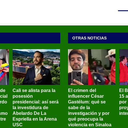
OTRAS NOTICIAS
 de
Cali se alista para la
El crimen del
El 
cial
posesión
influencer César
15 
ardo
presidencial: así será
Gastélum: qué se
por
la investidura de
sabe de la
pro
ismo
Abelardo De La
investigación y por
int
tre
Espriella en la Arena
qué preocupa la
USC
violencia en Sinaloa