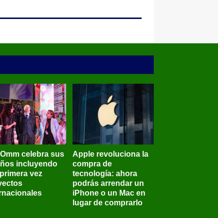
BOmm celebra sus
Apple revoluciona la
años incluyendo
compra de
 primera vez
tecnología: ahora
yectos
podrás arrendar un
ernacionales
iPhone o un Mac en
lugar de comprarlo