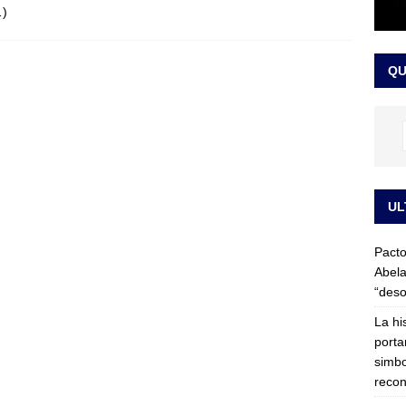
)
LO ÚLTIMO
ega medida cautelar sobre la posesión de Abelardo de la Espriella
QU
UL
Pacto
Abela
“deso
La hi
porta
simbo
recon