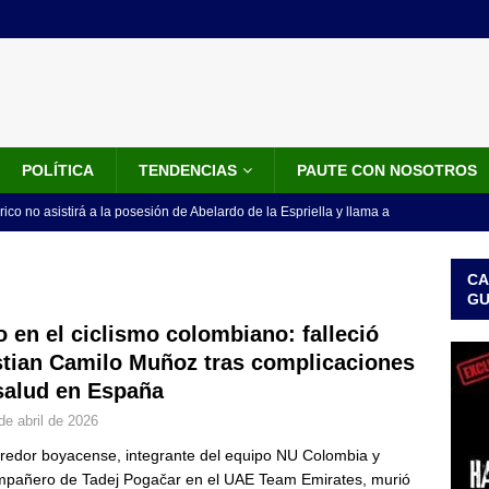
POLÍTICA
TENDENCIAS
PAUTE CON NOSOTROS
rico no asistirá a la posesión de Abelardo de la Espriella y llama a
l Congreso
LO ÚLTIMO
CA
 detrás de la banda presidencial que portará Abelardo De La
G
el arte de un sastre colombiano reconocido en el mundo
LO
o en el ciclismo colombiano: falleció
stian Camilo Muñoz tras complicaciones
salud en España
ink: Fiscalía amplía investigación por presunto lavado de activos y
de abril de 2026
or vinculado al entramado empresarial
JUDICIALES
rredor boyacense, integrante del equipo NU Colombia y
sta para la posesión presidencial: así será la investidura de Abelardo
pañero de Tadej Pogačar en el UAE Team Emirates, murió