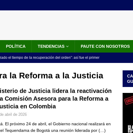
POLÍTICA
TENDENCIAS
PAUTE CON NOSOTROS
do el tiempo de la recuperación del orden”: así fue el primer
lla como presidente de Colombia
JUDICIALES
a la Reforma a la Justicia
CA
 la Espriella ya es presidente de Colombia: recibió la banda
G
LO ÚLTIMO
isterio de Justicia lidera la reactivación
la Comisión Asesora para la Reforma a
 posesión de Abelardo De La Espriella: recibirá la banda presidencial
Justicia en Colombia
iscurso en el Cantón Pichincha
LO ÚLTIMO
de abril de 2026
rico no asistirá a la posesión de Abelardo de la Espriella y llama a
á. El próximo 24 de abril, el Gobierno nacional realizará en
l Congreso
LO ÚLTIMO
tel Tequendama de Bogotá una reunión liderada por
(…)