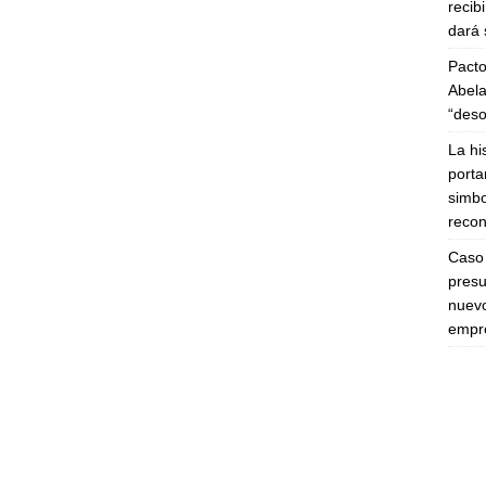
recib
dará 
Pacto
Abela
“deso
La hi
porta
simbo
recon
Caso 
presu
nuevo
empre