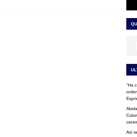
 detrás de la banda presidencial que portará Abelardo De La
el arte de un sastre colombiano reconocido en el mundo
LO
QU
UL
“Ha c
orden
Espri
Abela
Colom
cerem
Así s