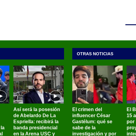
OTRAS NOTICIAS
Así será la posesión
El crimen del
El 
de Abelardo De La
influencer César
15 
Espriella: recibirá la
Gastélum: qué se
por
la
banda presidencial
sabe de la
pro
al
en la Arena USC y
investigación y por
int