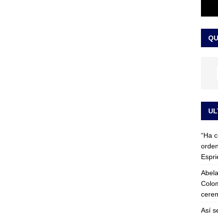
 detrás de la banda presidencial que portará Abelardo De La
el arte de un sastre colombiano reconocido en el mundo
LO
QU
UL
“Ha c
orden
Espri
Abela
Colom
cerem
Así s