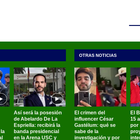
OTRAS NOTICIAS
Así será la posesión
El crimen del
El 
de Abelardo De La
influencer César
15 
Espriella: recibirá la
Gastélum: qué se
por
la
banda presidencial
sabe de la
pro
al
en la Arena USC y
investigación y por
int