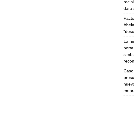
recib
dará 
Pacto
Abela
“deso
La hi
porta
simbo
recon
Caso 
presu
nuevo
empre