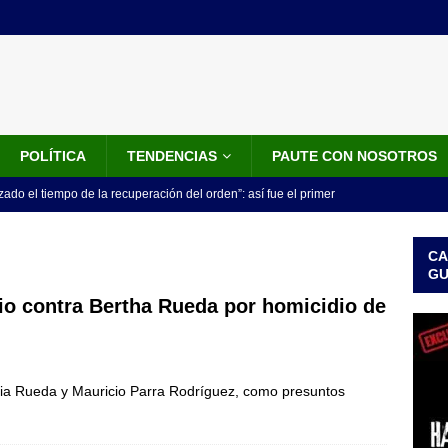
POLÍTICA
TENDENCIAS
PAUTE CON NOSOTROS
do el tiempo de la recuperación del orden”: así fue el primer
lla como presidente de Colombia
JUDICIALES
CA
 la Espriella ya es presidente de Colombia: recibió la banda
G
LO ÚLTIMO
cio contra Bertha Rueda por homicidio de
 posesión de Abelardo De La Espriella: recibirá la banda presidencial
iscurso en el Cantón Pichincha
LO ÚLTIMO
ilia Rueda y Mauricio Parra Rodríguez, como presuntos
rico no asistirá a la posesión de Abelardo de la Espriella y llama a
l Congreso
LO ÚLTIMO