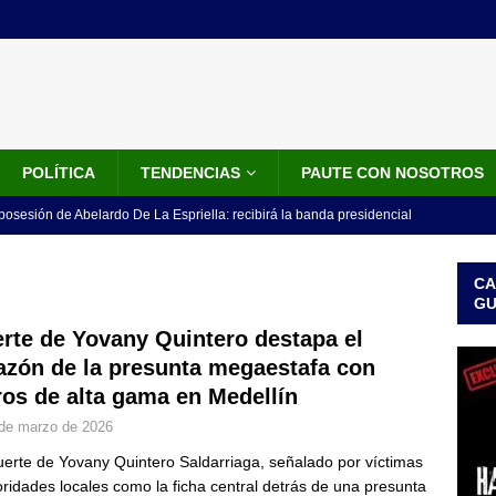
POLÍTICA
TENDENCIAS
PAUTE CON NOSOTROS
 posesión de Abelardo De La Espriella: recibirá la banda presidencial
iscurso en el Cantón Pichincha
LO ÚLTIMO
CA
rico no asistirá a la posesión de Abelardo de la Espriella y llama a
G
l Congreso
LO ÚLTIMO
rte de Yovany Quintero destapa el
azón de la presunta megaestafa con
 detrás de la banda presidencial que portará Abelardo De La
ros de alta gama en Medellín
el arte de un sastre colombiano reconocido en el mundo
LO
de marzo de 2026
erte de Yovany Quintero Saldarriaga, señalado por víctimas
ink: Fiscalía amplía investigación por presunto lavado de activos y
oridades locales como la ficha central detrás de una presunta