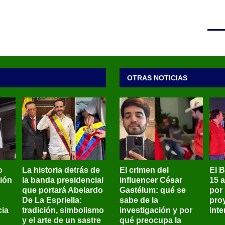
OTRAS NOTICIAS
o
La historia detrás de
El crimen del
El 
sión
la banda presidencial
influencer César
15 
que portará Abelardo
Gastélum: qué se
por
De La Espriella:
sabe de la
pro
ia
tradición, simbolismo
investigación y por
int
y el arte de un sastre
qué preocupa la