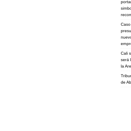
porta
simbo
recon
Caso 
presu
nuevo
empre
Cali 
será 
la A
Tribu
de Ab