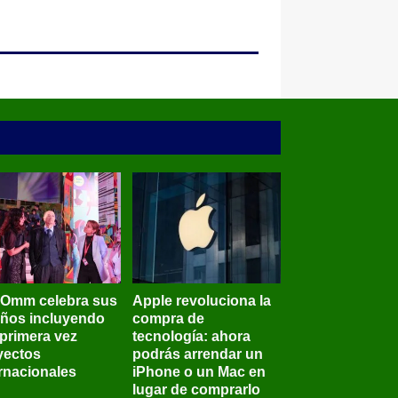
BOmm celebra sus
Apple revoluciona la
años incluyendo
compra de
 primera vez
tecnología: ahora
yectos
podrás arrendar un
ernacionales
iPhone o un Mac en
lugar de comprarlo