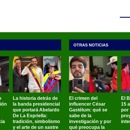
OTRAS NOTICIAS
o
La historia detrás de
El crimen del
El 
sión
la banda presidencial
influencer César
15 
que portará Abelardo
Gastélum: qué se
por
De La Espriella:
sabe de la
pro
ia
tradición, simbolismo
investigación y por
int
y el arte de un sastre
qué preocupa la