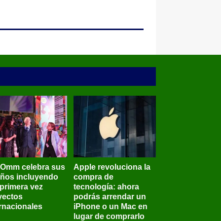
BOmm celebra sus
Apple revoluciona la
años incluyendo
compra de
 primera vez
tecnología: ahora
yectos
podrás arrendar un
ernacionales
iPhone o un Mac en
lugar de comprarlo