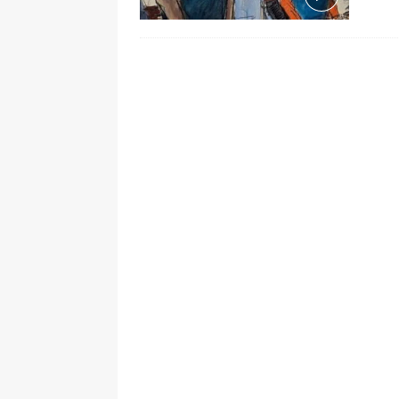
pone bajo la lupa a nuevo proveed
[ 6 de agosto de 2026 ]
Cali se ali
De La Espriella en la Arena USC