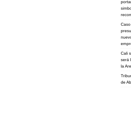
porta
simbo
recon
Caso 
presu
nuevo
empre
Cali 
será 
la A
Tribu
de Ab