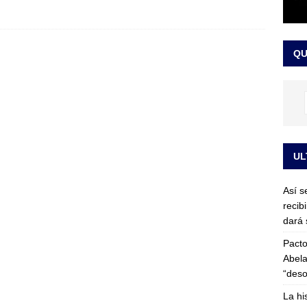
or vinculado al entramado empresarial
JUDICIALES
sta para la posesión presidencial: así será la investidura de Abelardo
QU
LO ÚLTIMO
UL
Así s
recib
dará 
Pacto
Abela
“deso
La hi