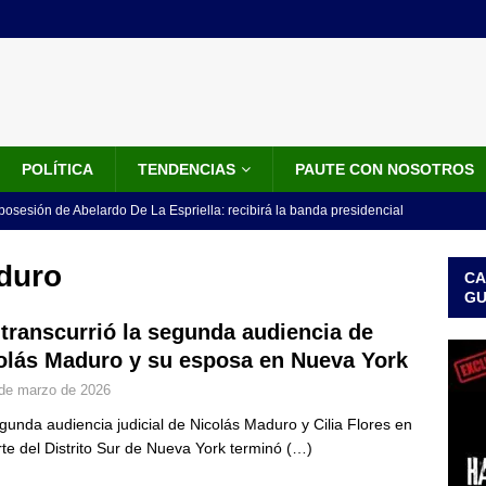
POLÍTICA
TENDENCIAS
PAUTE CON NOSOTROS
 posesión de Abelardo De La Espriella: recibirá la banda presidencial
iscurso en el Cantón Pichincha
LO ÚLTIMO
duro
CA
rico no asistirá a la posesión de Abelardo de la Espriella y llama a
G
l Congreso
LO ÚLTIMO
 transcurrió la segunda audiencia de
olás Maduro y su esposa en Nueva York
 detrás de la banda presidencial que portará Abelardo De La
de marzo de 2026
el arte de un sastre colombiano reconocido en el mundo
LO
gunda audiencia judicial de Nicolás Maduro y Cilia Flores en
rte del Distrito Sur de Nueva York terminó
(…)
ink: Fiscalía amplía investigación por presunto lavado de activos y