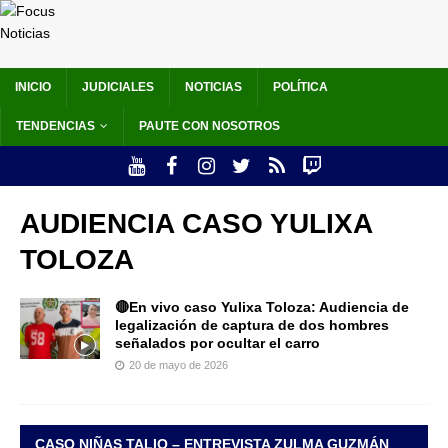
INICIO
JUDICIALES
NOTICIAS
POLÍTICA
TENDENCIAS
PAUTE CON NOSOTROS
AUDIENCIA CASO YULIXA
TOLOZA
🔴En vivo caso Yulixa Toloza: Audiencia de
legalización de captura de dos hombres
señalados por ocultar el carro
20 de mayo de 2026
CASO NIÑAS TALIO – ENTREVISTA ZULMA GUZMÁN