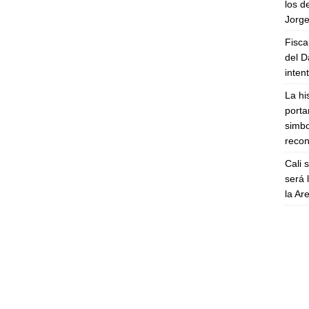
los d
Jorge
Fisca
del D
inten
La hi
porta
simbo
recon
Cali 
será 
la A