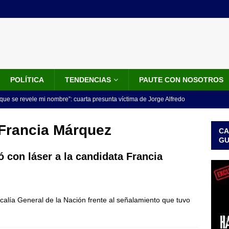
POLÍTICA
TENDENCIAS
PAUTE CON NOSOTROS
que se revele mi nombre”: cuarta presunta víctima de Jorge Alfredo
IALES
 Francia Márquez
CA
iscalía acusó a hombre que habría intentado encubrir el asesinato
G
n accidente de tránsito
JUDICIALES
 con láser a la candidata Francia
omunicado tres denunciantes entregan los detalles de porque se
redo Vargas
JUDICIALES
iscalía General de la Nación frente al señalamiento que tuvo
rdena examen toxicológico a exdirectora del Dapre Angie Rodríguez
enamiento
NOTICIAS