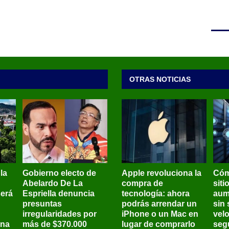
OTRAS NOTICIAS
 la
Gobierno electo de
Apple revoluciona la
Cóm
Abelardo De La
compra de
siti
será
Espriella denuncia
tecnología: ahora
aum
presuntas
podrás arrendar un
sin 
irregularidades por
iPhone o un Mac en
vel
ena
más de $370.000
lugar de comprarlo
seg