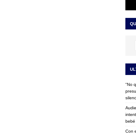
 detrás de la banda presidencial que portará Abelardo De La
el arte de un sastre colombiano reconocido en el mundo
LO
QU
UL
“No q
presu
silen
Audie
inten
bebé 
Con e