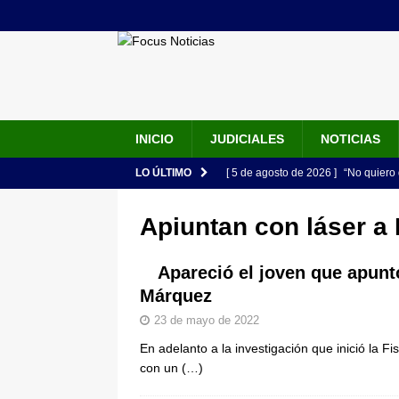
INICIO
JUDICIALES
NOTICIAS
LO ÚLTIMO
[ 5 de agosto de 2026 ]
“No quiero 
Vargas rompe el silencio
JUDIC
Apiuntan con láser a
[ 5 de agosto de 2026 ]
Audiencia F
de su esposa y su bebé simulando u
Apareció el joven que apuntó
Márquez
[ 5 de agosto de 2026 ]
Con este c
23 de mayo de 2022
apartan del juicio contra Jorge Alf
En adelanto a la investigación que inició la F
[ 5 de agosto de 2026 ]
Fiscalía o
con un
(…)
tras denuncia de intento de enven