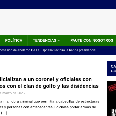
POLÍTICA
TENDENCIAS
PAUTE CON NOSOTROS
 posesión de Abelardo De La Espriella: recibirá la banda presidencial
iscurso en el Cantón Pichincha
LO ÚLTIMO
CA
rico no asistirá a la posesión de Abelardo de la Espriella y llama a
G
l Congreso
LO ÚLTIMO
dicializan a un coronel y oficiales con
os con el clan de golfo y las disidencias
 detrás de la banda presidencial que portará Abelardo De La
e marzo de 2025
el arte de un sastre colombiano reconocido en el mundo
LO
a maniobra criminal que permitía a cabecillas de estructuras
les y personas con antecedentes judiciales portar armas de
ink: Fiscalía amplía investigación por presunto lavado de activos y
o
(…)