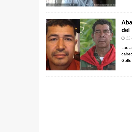
pone bajo la lupa a nuevo proveed
[ 6 de agosto de 2026 ]
Cali se ali
Aba
De La Espriella en la Arena USC
del
22 
Las a
cabec
Golfo