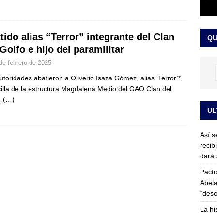
or vinculado al entramado empresarial
JUDICIALES
sta para la posesión presidencial: así será la investidura de Abelardo
tido alias “Terror” integrante del Clan
QU
LO ÚLTIMO
 Golfo e hijo del paramilitar
de febrero de 2025
utoridades abatieron a Oliverio Isaza Gómez, alias ‘Terror’*,
illa de la estructura Magdalena Medio del GAO Clan del
.
(…)
UL
Así s
recib
dará 
Pacto
Abela
“deso
La hi