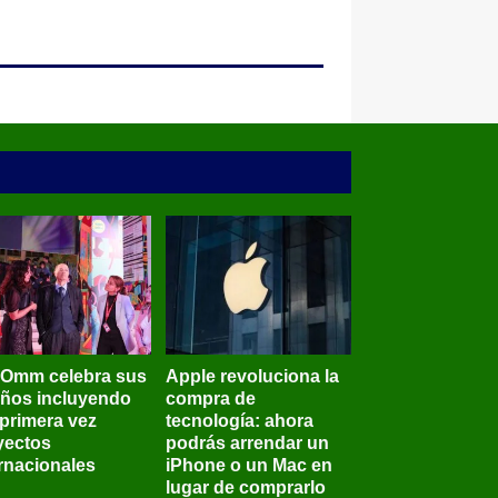
BOmm celebra sus
Apple revoluciona la
años incluyendo
compra de
 primera vez
tecnología: ahora
yectos
podrás arrendar un
ernacionales
iPhone o un Mac en
lugar de comprarlo