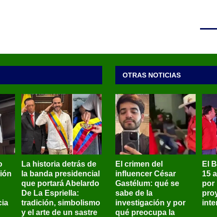
OTRAS NOTICIAS
o
La historia detrás de
El crimen del
El 
sión
la banda presidencial
influencer César
15 
que portará Abelardo
Gastélum: qué se
por
De La Espriella:
sabe de la
pro
ia
tradición, simbolismo
investigación y por
int
y el arte de un sastre
qué preocupa la