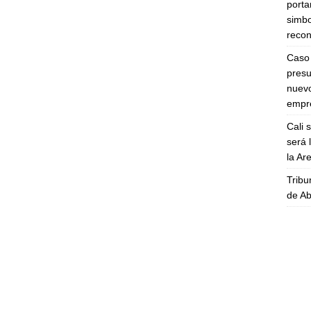
porta
simbo
recon
Caso 
presu
nuevo
empre
Cali 
será 
la A
Tribu
de Ab