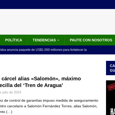
POLÍTICA
TENDENCIAS
PAUTE CON NOSOTROS
idos anuncia paquete de US$1.000 millones para fortalecer la
 de la Espriella
LO ÚLTIMO
CA
do el tiempo de la recuperación del orden”: así fue el primer
G
lla como presidente de Colombia
JUDICIALES
a cárcel alias «Salomón», máximo
ecilla del ‘Tren de Aragua’
 la Espriella ya es presidente de Colombia: recibió la banda
e julio de 2024
LO ÚLTIMO
ez de control de garantías impuso medida de aseguramiento
 posesión de Abelardo De La Espriella: recibirá la banda presidencial
ntro carcelario a Salomón Fernández Torres, alias Salomón,
iscurso en el Cantón Pichincha
LO ÚLTIMO
unto
(…)