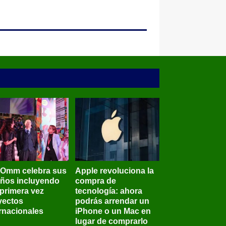
BOmm celebra sus
Apple revoluciona la
años incluyendo
compra de
 primera vez
tecnología: ahora
yectos
podrás arrendar un
ernacionales
iPhone o un Mac en
lugar de comprarlo