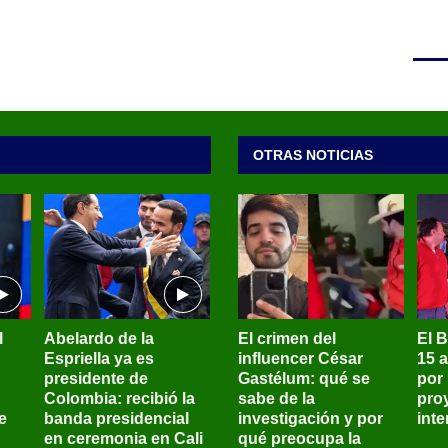
OTRAS NOTICIAS
l
Abelardo de la
El crimen del
El 
Espriella ya es
influencer César
15 
presidente de
Gastélum: qué se
por
Colombia: recibió la
sabe de la
pro
e
banda presidencial
investigación y por
int
en ceremonia en Cali
qué preocupa la