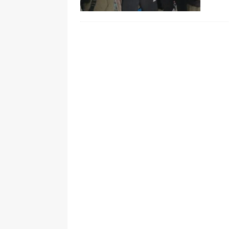
[ 6 de agosto de 2026 ]
Pacto Histó
una “desobediencia civil” desde e