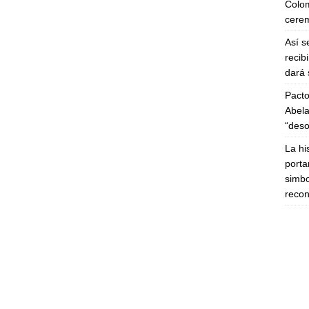
Colom
cerem
Así s
recib
dará 
Pacto
Abela
“deso
La hi
porta
simbo
recon