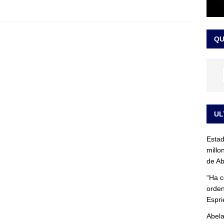
rico no asistirá a la posesión de Abelardo de la Espriella y llama a
l Congreso
LO ÚLTIMO
QU
UL
Esta
millo
de Ab
“Ha c
orden
Espri
Abela