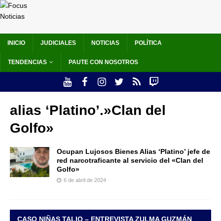
INICIO
JUDICIALES
NOTICIAS
POLÍTICA
TENDENCIAS
PAUTE CON NOSOTROS
alias ‘Platino’.»Clan del
Golfo»
Ocupan Lujosos Bienes Alias ‘Platino’ jefe de
red narcotraficante al servicio del «Clan del
Golfo»
6 de abril de 2024
CASO NIÑAS TALIO – ENTREVISTA ZULMA GUZMÁN