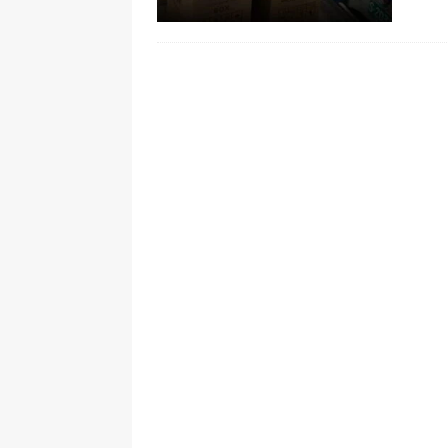
pone bajo la lupa a nuevo proveed
[ 6 de agosto de 2026 ]
Cali se ali
De La Espriella en la Arena USC