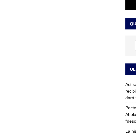
or vinculado al entramado empresarial
JUDICIALES
sta para la posesión presidencial: así será la investidura de Abelardo
QU
LO ÚLTIMO
UL
Así s
recib
dará 
Pacto
Abela
“deso
La hi