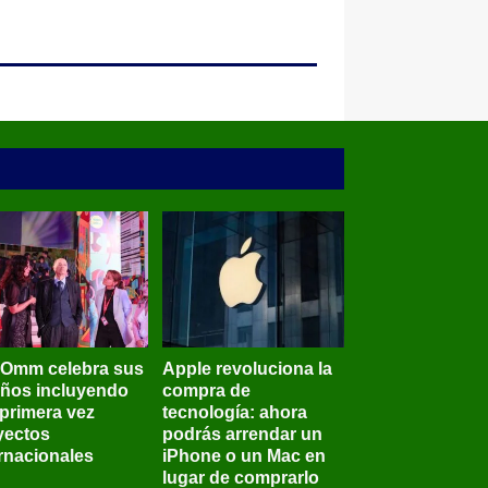
BOmm celebra sus
Apple revoluciona la
años incluyendo
compra de
 primera vez
tecnología: ahora
yectos
podrás arrendar un
ernacionales
iPhone o un Mac en
lugar de comprarlo