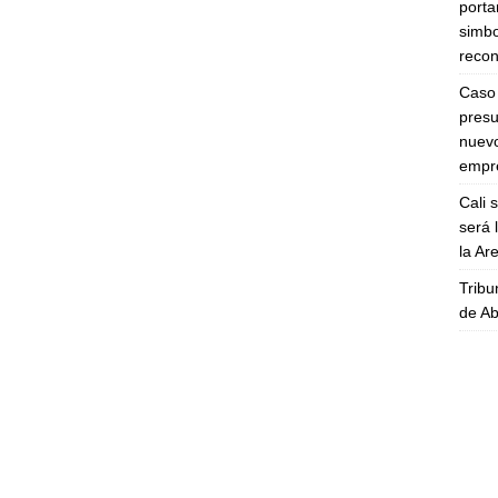
porta
simbo
recon
Caso 
presu
nuevo
empre
Cali 
será 
la A
Tribu
de Ab