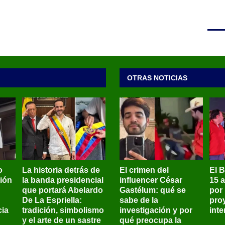
OTRAS NOTICIAS
o
La historia detrás de
El crimen del
El 
sión
la banda presidencial
influencer César
15 
que portará Abelardo
Gastélum: qué se
por
De La Espriella:
sabe de la
pro
ia
tradición, simbolismo
investigación y por
int
y el arte de un sastre
qué preocupa la