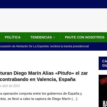
POLÍTICA
TENDENCIAS
PAUTE CON NOSOTROS
 posesión de Abelardo De La Espriella: recibirá la banda presidencial
iscurso en el Cantón Pichincha
LO ÚLTIMO
CA
rico no asistirá a la posesión de Abelardo de la Espriella y llama a
G
l Congreso
LO ÚLTIMO
turan Diego Marín Alias «Pitufo» el zar
 contrabando en Valencia, España
 detrás de la banda presidencial que portará Abelardo De La
e abril de 2024
el arte de un sastre colombiano reconocido en el mundo
LO
a operación conjunta entre los gobiernos de España y
bia, se llevó a cabo la captura de Diego Marín
(…)
ink: Fiscalía amplía investigación por presunto lavado de activos y