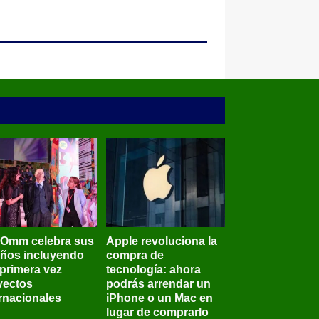
BOmm celebra sus
Apple revoluciona la
años incluyendo
compra de
 primera vez
tecnología: ahora
yectos
podrás arrendar un
ernacionales
iPhone o un Mac en
lugar de comprarlo