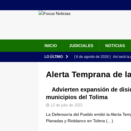
INICIO
JUDICIALES
NOTICIAS
LO ÚLTIMO
[ 6 de agosto de 2026 ]
Así será la
en la Arena USC y dará su primer d
Alerta Temprana de l
[ 6 de agosto de 2026 ]
Pacto Histó
una “desobediencia civil” desde e
Advierten expansión de disi
municipios del Tolima
[ 6 de agosto de 2026 ]
La historia
12 de julio de 2022
Espriella: tradición, simbolismo y 
La Defensoría del Pueblo emitió la Alerta Te
ÚLTIMO
Planadas y Rioblanco en Tolima
(…)
[ 6 de agosto de 2026 ]
Caso Lili P