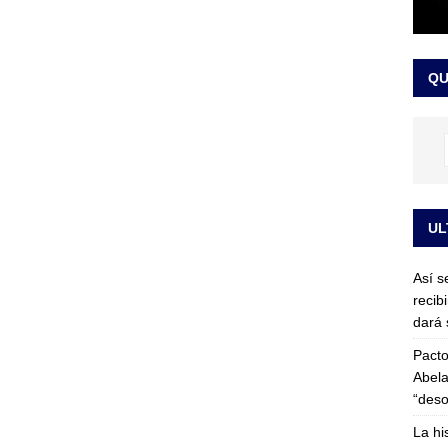
or vinculado al entramado empresarial
JUDICIALES
sta para la posesión presidencial: así será la investidura de Abelardo
QU
LO ÚLTIMO
UL
Así s
recib
dará 
Pacto
Abela
“deso
La hi