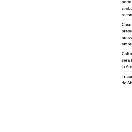
porta
simbo
recon
Caso 
presu
nuevo
empre
Cali 
será 
la A
Tribu
de Ab