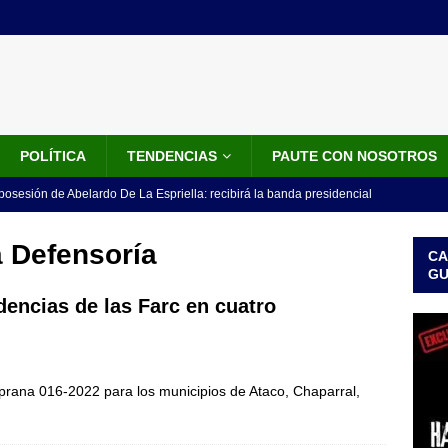
POLÍTICA
TENDENCIAS
PAUTE CON NOSOTROS
 posesión de Abelardo De La Espriella: recibirá la banda presidencial
iscurso en el Cantón Pichincha
LO ÚLTIMO
a Defensoría
CA
rico no asistirá a la posesión de Abelardo de la Espriella y llama a
G
l Congreso
LO ÚLTIMO
dencias de las Farc en cuatro
 detrás de la banda presidencial que portará Abelardo De La
el arte de un sastre colombiano reconocido en el mundo
LO
mprana 016-2022 para los municipios de Ataco, Chaparral,
ink: Fiscalía amplía investigación por presunto lavado de activos y