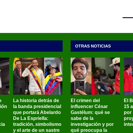
OTRAS NOTICIAS
o
La historia detrás de
El crimen del
El 
sión
la banda presidencial
influencer César
15 
que portará Abelardo
Gastélum: qué se
por
De La Espriella:
sabe de la
pro
ia
tradición, simbolismo
investigación y por
int
y el arte de un sastre
qué preocupa la