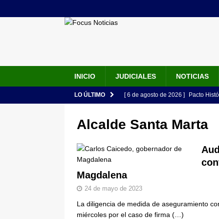
INICIO
JUDICIALES
NOTICIAS
LO ÚLTIMO
[ 6 de agosto de 2026 ]
Pacto Histó
una “desobediencia civil” desde e
Alcalde Santa Marta
[ 6 de agosto de 2026 ]
La historia
Espriella: tradición, simbolismo y 
Aud
con
ÚLTIMO
Magdalena
[ 6 de agosto de 2026 ]
Caso Lili P
24 de mayo de 2023
pone bajo la lupa a nuevo proveed
La diligencia de medida de aseguramiento co
[ 6 de agosto de 2026 ]
Cali se ali
miércoles por el caso de firma
(…)