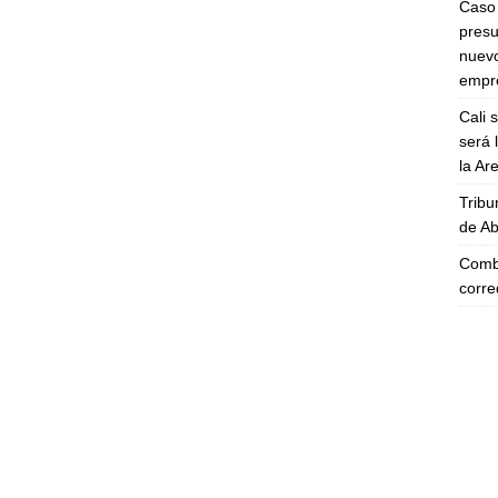
Caso 
presu
nuevo
empre
Cali 
será 
la A
Tribu
de Ab
Comba
corre