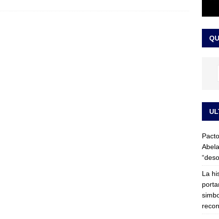
LO ÚLTIMO
ega medida cautelar sobre la posesión de Abelardo de la Espriella
QU
UL
Pacto
Abela
“deso
La hi
porta
simbo
recon