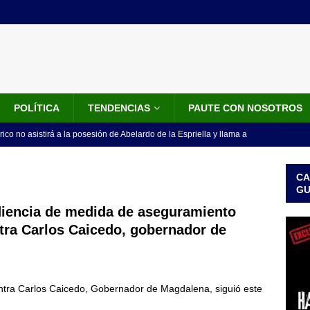
POLÍTICA
TENDENCIAS
PAUTE CON NOSOTROS
rico no asistirá a la posesión de Abelardo de la Espriella y llama a
l Congreso
LO ÚLTIMO
CA
 detrás de la banda presidencial que portará Abelardo De La
G
el arte de un sastre colombiano reconocido en el mundo
LO
iencia de medida de aseguramiento
tra Carlos Caicedo, gobernador de
ink: Fiscalía amplía investigación por presunto lavado de activos y
or vinculado al entramado empresarial
JUDICIALES
ntra Carlos Caicedo, Gobernador de Magdalena, siguió este
sta para la posesión presidencial: así será la investidura de Abelardo