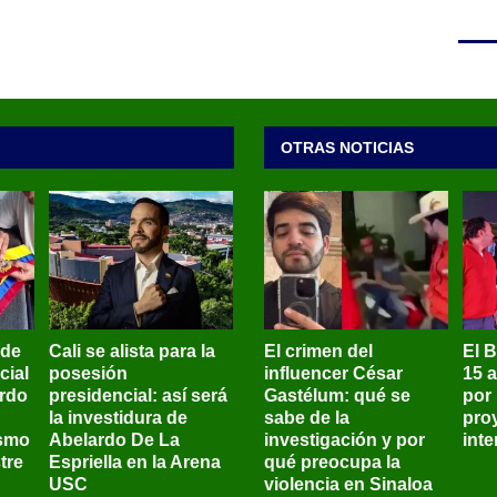
OTRAS NOTICIAS
 de
Cali se alista para la
El crimen del
El 
cial
posesión
influencer César
15 
ardo
presidencial: así será
Gastélum: qué se
por
la investidura de
sabe de la
pro
ismo
Abelardo De La
investigación y por
int
tre
Espriella en la Arena
qué preocupa la
USC
violencia en Sinaloa