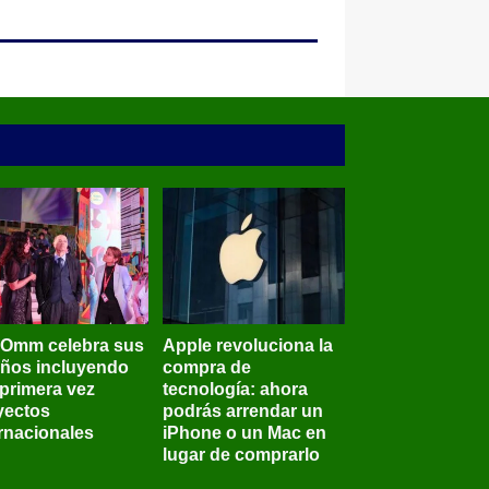
BOmm celebra sus
Apple revoluciona la
años incluyendo
compra de
 primera vez
tecnología: ahora
yectos
podrás arrendar un
ernacionales
iPhone o un Mac en
lugar de comprarlo