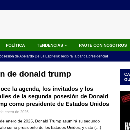
POLÍTICA
TENDENCIAS
PAUTE CON NOSOTROS
 posesión de Abelardo De La Espriella: recibirá la banda presidencial
iscurso en el Cantón Pichincha
LO ÚLTIMO
n de donald trump
CA
rico no asistirá a la posesión de Abelardo de la Espriella y llama a
G
l Congreso
LO ÚLTIMO
oce la agenda, los invitados y los
alles de la segunda posesión de Donald
 detrás de la banda presidencial que portará Abelardo De La
mp como presidente de Estados Unidos
el arte de un sastre colombiano reconocido en el mundo
LO
de enero de 2025
 de enero de 2025, Donald Trump asumirá su segundo
ink: Fiscalía amplía investigación por presunto lavado de activos y
to como presidente de los Estados Unidos, y este
(…)