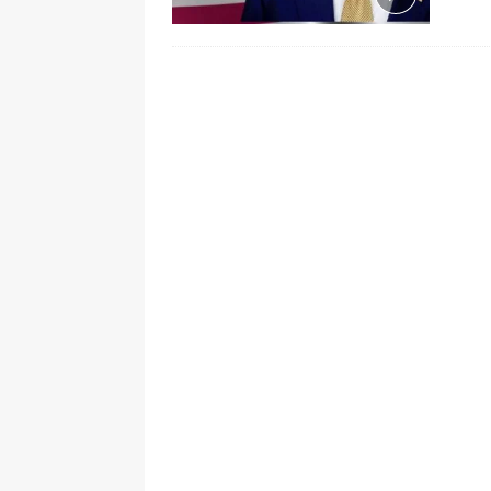
pone bajo la lupa a nuevo proveed
[ 6 de agosto de 2026 ]
Cali se ali
De La Espriella en la Arena USC