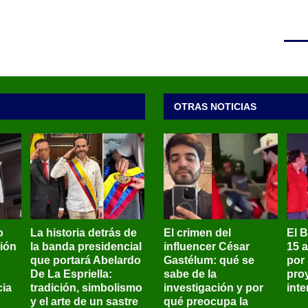
OTRAS NOTICIAS
o
La historia detrás de
El crimen del
El 
sión
la banda presidencial
influencer César
15 
que portará Abelardo
Gastélum: qué se
por
De La Espriella:
sabe de la
pro
ia
tradición, simbolismo
investigación y por
int
y el arte de un sastre
qué preocupa la