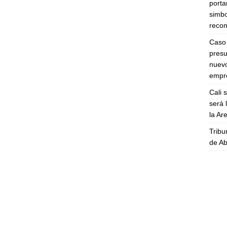
porta
simbo
recon
Caso 
presu
nuevo
empre
Cali 
será 
la A
Tribu
de Ab