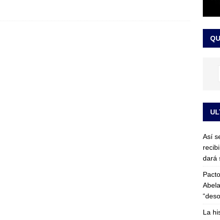
or vinculado al entramado empresarial
JUDICIALES
sta para la posesión presidencial: así será la investidura de Abelardo
QU
LO ÚLTIMO
UL
Así s
recib
dará 
Pacto
Abela
“deso
La hi