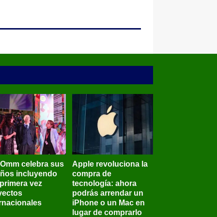
BOmm celebra sus
Apple revoluciona la
años incluyendo
compra de
 primera vez
tecnología: ahora
yectos
podrás arrendar un
ernacionales
iPhone o un Mac en
lugar de comprarlo