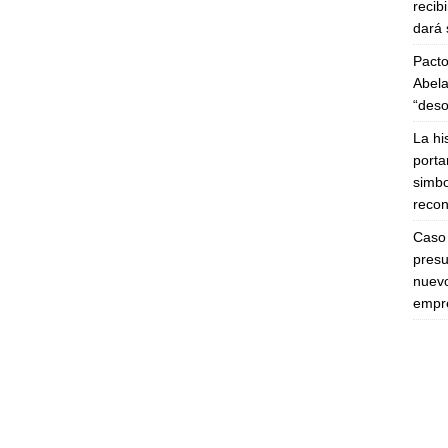
recib
dará 
Pacto
Abela
“deso
La hi
porta
simbo
recon
Caso 
presu
nuevo
empre