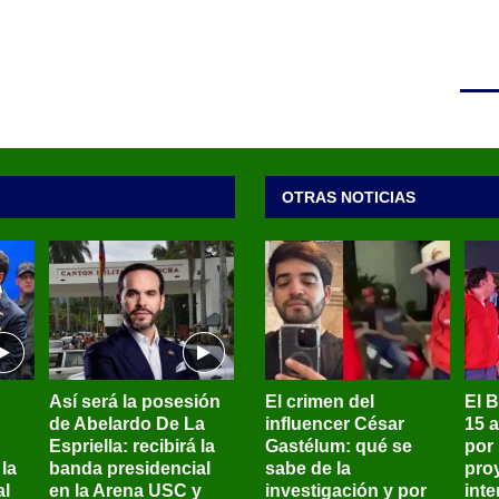
OTRAS NOTICIAS
Así será la posesión
El crimen del
El 
de Abelardo De La
influencer César
15 
Espriella: recibirá la
Gastélum: qué se
por
la
banda presidencial
sabe de la
pro
al
en la Arena USC y
investigación y por
int