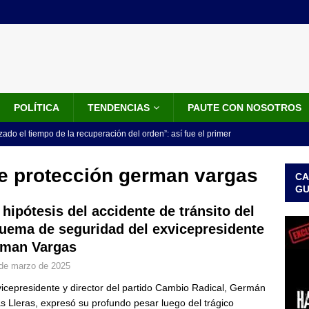
POLÍTICA
TENDENCIAS
PAUTE CON NOSOTROS
do el tiempo de la recuperación del orden”: así fue el primer
lla como presidente de Colombia
JUDICIALES
e protección german vargas
CA
 la Espriella ya es presidente de Colombia: recibió la banda
G
LO ÚLTIMO
 hipótesis del accidente de tránsito del
uema de seguridad del exvicepresidente
 posesión de Abelardo De La Espriella: recibirá la banda presidencial
man Vargas
iscurso en el Cantón Pichincha
LO ÚLTIMO
de marzo de 2025
rico no asistirá a la posesión de Abelardo de la Espriella y llama a
vicepresidente y director del partido Cambio Radical, Germán
l Congreso
LO ÚLTIMO
s Lleras, expresó su profundo pesar luego del trágico