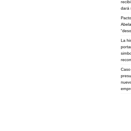
recib
dará 
Pacto
Abela
“deso
La hi
porta
simbo
recon
Caso 
presu
nuevo
empre