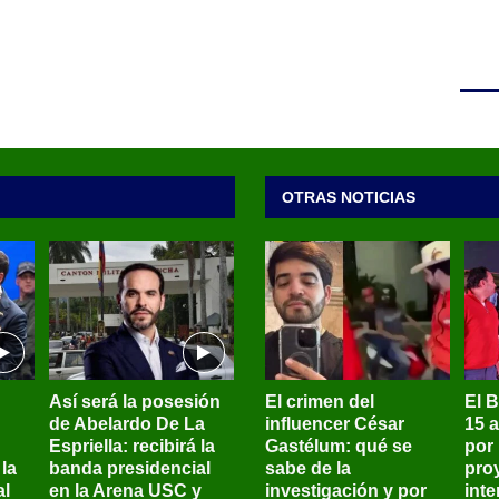
OTRAS NOTICIAS
Así será la posesión
El crimen del
El 
de Abelardo De La
influencer César
15 
Espriella: recibirá la
Gastélum: qué se
por
la
banda presidencial
sabe de la
pro
al
en la Arena USC y
investigación y por
int