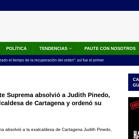
POLÍTICA
TENDENCIAS
PAUTE CON NOSOTROS
do el tiempo de la recuperación del orden”: así fue el primer
lla como presidente de Colombia
JUDICIALES
CA
 la Espriella ya es presidente de Colombia: recibió la banda
G
LO ÚLTIMO
te Suprema absolvió a Judith Pinedo,
lcaldesa de Cartagena y ordenó su
 posesión de Abelardo De La Espriella: recibirá la banda presidencial
iscurso en el Cantón Pichincha
LO ÚLTIMO
rico no asistirá a la posesión de Abelardo de la Espriella y llama a
a absolvió a la exalcaldesa de Cartagena Judith Pinedo,
l Congreso
LO ÚLTIMO