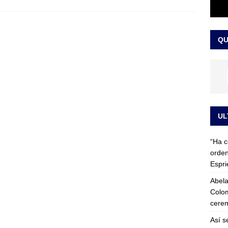
 detrás de la banda presidencial que portará Abelardo De La
el arte de un sastre colombiano reconocido en el mundo
LO
QU
UL
“Ha c
orden
Espri
Abela
Colom
cerem
Así s