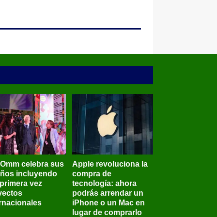
BOmm celebra sus
Apple revoluciona la
años incluyendo
compra de
 primera vez
tecnología: ahora
yectos
podrás arrendar un
ernacionales
iPhone o un Mac en
lugar de comprarlo