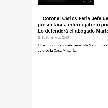
pone bajo la lupa a nuevo proveed
[ 6 de agosto de 2026 ]
Cali se ali
Coronel Carlos Feria Jefe d
De La Espriella en la Arena USC
presentará a interrogatorio po
Lo defenderá el abogado Marl
18 de junio de 2023
El reconocido abogado penalista Marlon Díaz 
Jefe de la Casa Militar
(…)