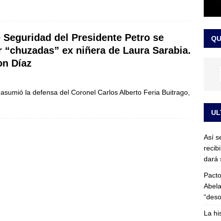
or vinculado al entramado empresarial
JUDICIALES
sta para la posesión presidencial: así será la investidura de Abelardo
e Seguridad del Presidente Petro se
QU
LO ÚLTIMO
r “chuzadas” ex niñera de Laura Sarabia.
on Díaz
asumió la defensa del Coronel Carlos Alberto Feria Buitrago,
UL
Así s
recib
dará 
Pacto
Abela
“deso
La hi