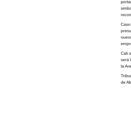
porta
simbo
recon
Caso 
presu
nuevo
empre
Cali 
será 
la A
Tribu
de Ab