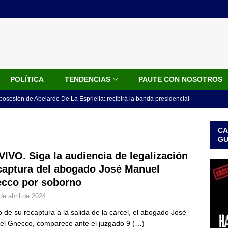
POLÍTICA
TENDENCIAS
PAUTE CON NOSOTROS
 posesión de Abelardo De La Espriella: recibirá la banda presidencial
iscurso en el Cantón Pichincha
LO ÚLTIMO
CA
rico no asistirá a la posesión de Abelardo de la Espriella y llama a
G
l Congreso
LO ÚLTIMO
VIVO. Siga la audiencia de legalización
captura del abogado José Manuel
 detrás de la banda presidencial que portará Abelardo De La
cco por soborno
el arte de un sastre colombiano reconocido en el mundo
LO
de abril de 2024
 de su recaptura a la salida de la cárcel, el abogado José
ink: Fiscalía amplía investigación por presunto lavado de activos y
l Gnecco, comparece ante el juzgado 9
(…)