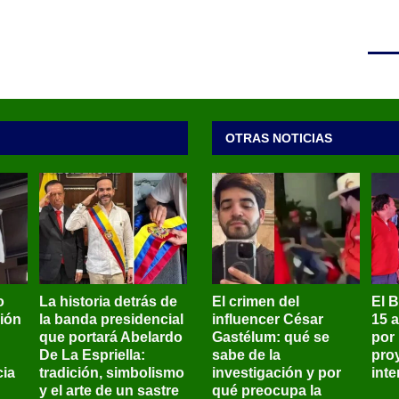
OTRAS NOTICIAS
o
La historia detrás de
El crimen del
El 
sión
la banda presidencial
influencer César
15 
que portará Abelardo
Gastélum: qué se
por
De La Espriella:
sabe de la
pro
ia
tradición, simbolismo
investigación y por
int
y el arte de un sastre
qué preocupa la